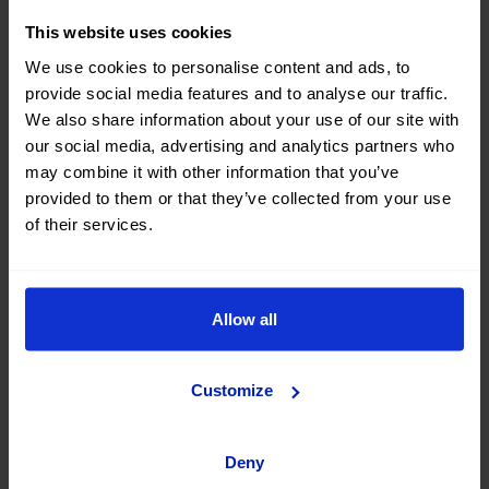
Nanocar
This website uses cookies
We use cookies to personalise content and ads, to
OK Mobility Plus
provide social media features and to analyse our traffic.
We also share information about your use of our site with
Requisitos e limitações
our social media, advertising and analytics partners who
may combine it with other information that you’ve
Incidentes
provided to them or that they’ve collected from your use
of their services.
Gostaria de acrescentar um extra à
minha renda
Posso conduzir com a minha carta de
Allow all
condução de estrangeiro?
Customize
Quero modificar a minha reserva
Informação sobre as condições do
Deny