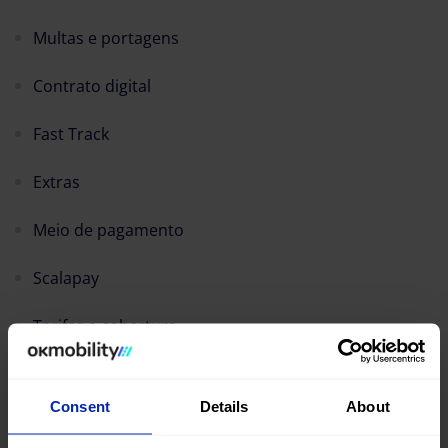
Multas e portagens
Contrato digital
Fast Track
Extras
Meio de pagamento
Scalapay
Tarifas e cobertura
Veículo
Consent
Details
About
Camper