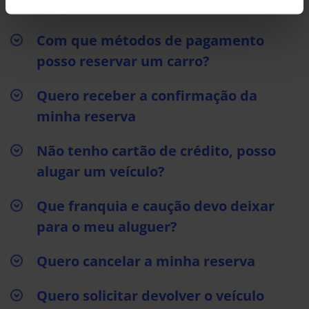
aluguer
Com que métodos de pagamento
posso reservar um carro?
Quero receber a confirmação da
minha reserva
Não tenho cartão de crédito, posso
alugar um veículo?
Que franquia e caução devo deixar
para o meu aluguer?
Quero cancelar a minha reserva
Quero solicitar devolver o veículo