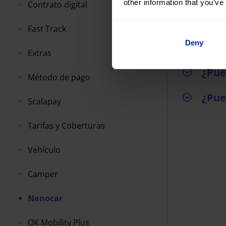
other information that you’ve
Contrato digital
¿Cuá
Fast Track
Deny
¿El 
Extras
¿Pue
Método de pago
¿Pue
Scalapay
Tarifas y Coberturas
Vehículo
Camper
Nanocar
OK Mobility Plus