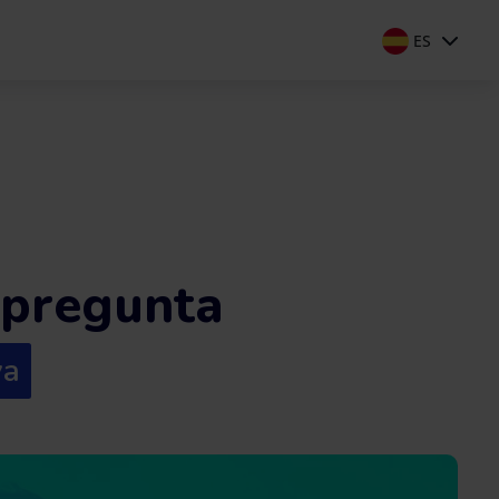
ES
 pregunta
va