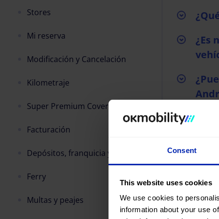
Stores
¿Qué
Mi reserva
¿Es 
vehí
Modificación y Cancelación
¿Pue
Kilometraje
Andr
Super Premium Cover
¿Cuá
Facturación
¿Cua
Consent
Depósitos, franquicia y/o fianza
¿Cua
Ferry
This website uses cookies
¿Cuá
We use cookies to personalis
Multas y peajes
information about your use of
¿Cuá