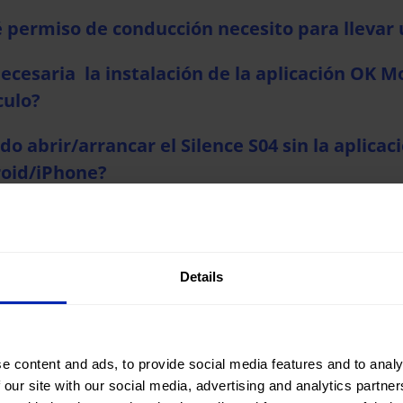
 permiso de conducción necesito para llevar
necesaria la instalación de la aplicación OK M
culo?
do abrir/arrancar el Silence S04 sin la aplica
oid/iPhone?
l es el tamaño y peso de un Nanocar?
les son las caracteristicas de las baterias del
Details
les son las características del motor del Sile
l es la aceleración del Silence S04 Nanocar?
e content and ads, to provide social media features and to analy
 our site with our social media, advertising and analytics partn
l es la autonomía del Silence S04 Nanocar?