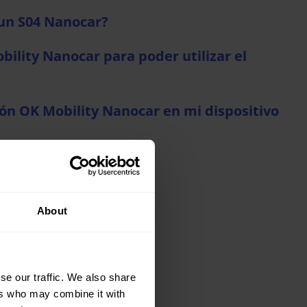
 un S04 Nanocar?
obility Nanocar para poder utilizar el
ción OK Mobility Nanocar en mi dispositivo
 Silence S04 Nanocar?
About
nce S04 Nanocar?
se our traffic. We also share
ers who may combine it with