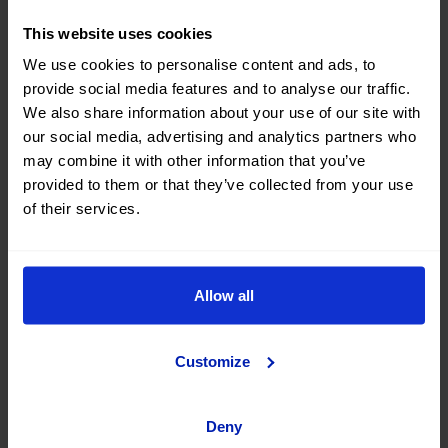
Información General
This website uses cookies
No dispongo de tarjeta de crédito...
We use cookies to personalise content and ads, to
¿Puedo alquilar un coche OKM
provide social media features and to analyse our traffic.
Mobility Plus?
We also share information about your use of our site with
our social media, advertising and analytics partners who
may combine it with other information that you’ve
¿Cuáles son los requisitos mínimos
provided to them or that they’ve collected from your use
para alquilar un vehículo Plus?
of their services.
¿Qué cobertura incluye el alquiler de
coches premium OK Mobility Plus?
Allow all
¿Qué ventajas obtengo al contratar
OK Mobility Plus?
Customize
¿Qué incluyen las reservas de
Deny
vehículos OK Mobility Plus?