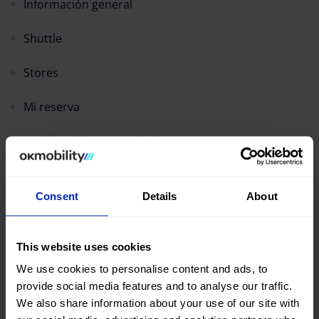
Información general
Shuttle
Stores
Mi reserva
Modificación y Cancelación
Kilometraje
Consent
Details
About
Super Premium Cover
Facturación
This website uses cookies
We use cookies to personalise content and ads, to
Depósitos, franquicia y/o fianza
provide social media features and to analyse our traffic.
We also share information about your use of our site with
Ferry