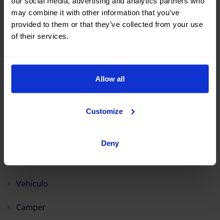
our social media, advertising and analytics partners who
may combine it with other information that you’ve
Multas y peajes
provided to them or that they’ve collected from your use
of their services.
Contrato digital
Fast Track
Allow all
Extras
Customize
Método de pago
Scalapay
Deny
Tarifas y Coberturas
Vehículo
Camper