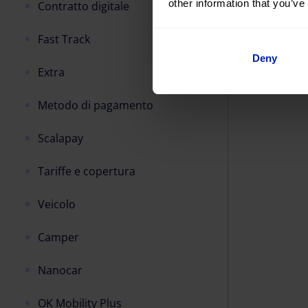
other information that you’ve
Contratto digitale
Fast Track
Deny
Extra
Metodo di pagamento
Scalapay
Tariffe e copertura
Veicolo
Camper
Nanocar
OK Mobility Plus