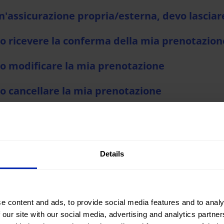
n'assicurazione propria/esterna, devo lasciar
io ricevere la conferma della mia prenotazion
io modificare la mia prenotazione
io cancellare la mia prenotazione
econdo conducente può riconsegnare il veicolo
o cambiare il nome dell'intestatario della mi
Details
o un gruppo e vogliamo noleggiare diversi vei
po?
e content and ads, to provide social media features and to analy
 our site with our social media, advertising and analytics partn