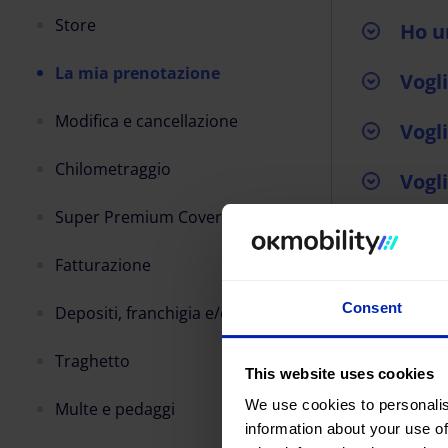
Store
Ho u
La mia prenotazione
Vogl
Modifica e cancellazione
Vogl
Chilometraggio
Vogl
Super Premium Cover
Il s
Fatturazione
Poss
Consent
Depositi, franchigia e/o cauzione
Siam
grup
Traghetto
This website uses cookies
We use cookies to personalis
Multe e pedaggi
information about your use of