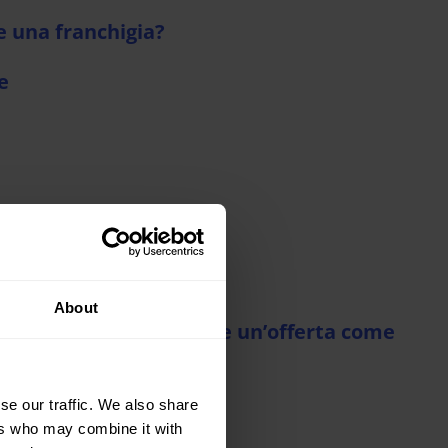
e una franchigia?
e
?
a prenotazione?
About
coli. Potete farmi avere un’offerta come
se our traffic. We also share
ers who may combine it with