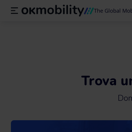
The Global Mob
Trova u
Dom