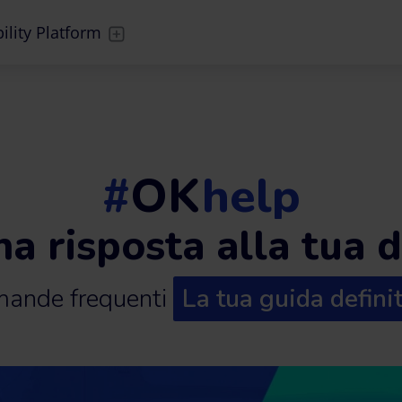
ility Platform
#
OK
help
na risposta alla tua
ande frequenti
La tua guida defini