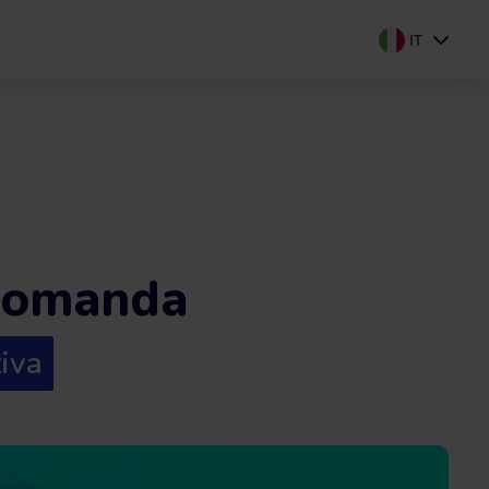
IT
 domanda
tiva