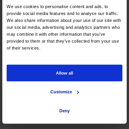
We use cookies to personalise content and ads, to
provide social media features and to analyse our traffic.
Navettes
We also share information about your use of our site with
our social media, advertising and analytics partners who
Information sur les navettes
may combine it with other information that you’ve
provided to them or that they’ve collected from your use
of their services.
Tous nos Store qui sont situés à l'extérieur du terminal de
l'aéroport disposent d'un service de navette gratuit
pendant les heures d'ouverture pour aller et revenir de
Allow all
l'aéroport Pour savoir comment trouver le point de
rencontre, cliquez ici :
Customize
Sélectionnez une option
Deny