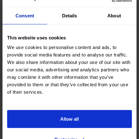
la durée de leur publication sur le Web et jusqu'à ce
qu'elles soient valablement modifiées par les
Consent
Details
About
suivantes.
This website uses cookies
Certificat SSL (Secure
We use cookies to personalise content and ads, to
Socket Layer)
provide social media features and to analyse our traffic.
We also share information about your use of our site with
Le CERTIFICAT SSL fournit l'authentification, la
our social media, advertising and analytics partners who
may combine it with other information that you’ve
confidentialité et la sécurité des informations entre
OK
provided to them or that they’ve collected from your use
MOBILITY
et l'utilisateur
OK MOBILITY
dispose d'un
of their services.
certificat de sécurité utilisé par SSL CERTIFICATE pour
établir des connexions sécurisées. Dans ce processus,
plusieurs paramètres sont établis pour établir la
Allow all
connexion en toute sécurité et celle-ci est établie à
l'aide de clés préétablies, encodant et décodant toutes