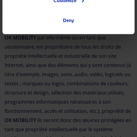
Customize
les données envoyées jusqu'à la fermeture de la
connexion.
Deny
PROPRIÉTÉ INTELLECTUELLE ET INDUSTRIELLE
OK MOBILITY
par elle-même ou en tant que
cessionnaire, est propriétaire de tous les droits de
propriété intellectuelle et industrielle de son site
Internet, ainsi que des éléments qui y sont contenus (à
titre d'exemple, images, sons, audio, vidéo, logiciels ou
textes ; marques ou logos, combinaisons de couleurs,
structure et design, sélection des matériaux utilisés,
programmes informatiques nécessaires à son
fonctionnement, accès et utilisation, etc.), propriété de
OK MOBILITY
Ils seront donc des œuvres protégées en
tant que propriété intellectuelle par le système