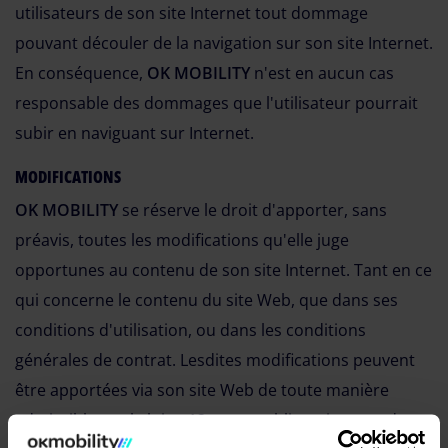
utilisateurs de son site Internet tout dommage
pouvant découler de la navigation sur son site Internet.
En conséquence,
OK MOBILITY
n'est en aucun cas
responsable des dommages que l'utilisateur pourrait
subir en naviguant sur Internet.
MODIFICATIONS
OK MOBILITY
se réserve le droit d'apporter, sans
préavis, toutes les modifications qu'elle juge
opportunes au contenu de son site Internet. Tant en ce
qui concerne le contenu du site Web, que dans ses
conditions d'utilisation, ou dans les conditions
générales de contrat. Lesdites modifications peuvent
être apportées via son site Web de toute manière
admissible par la loi et 12 seront obligatoires pendant