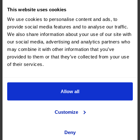
Fähre
This website uses cookies
We use cookies to personalise content and ads, to
Wie kann ich die Vorteile kostenfreien
provide social media features and to analyse our traffic.
Transports an Bord nutzen?
We also share information about your use of our site with
our social media, advertising and analytics partners who
Bedingungen Fähre
may combine it with other information that you’ve
provided to them or that they’ve collected from your use
of their services.
Wie funktioniert eure Sonderaktion
Fahrzeug kostenfrei bei Balearia?
Ist die Genehmigung, das Fahrzeug an
Allow all
Bord einer Fähre zu bringen,
kostenpflichtig?
Customize
Kann ich das Fahrzeug an Bord einer
Deny
Fähre befördern?