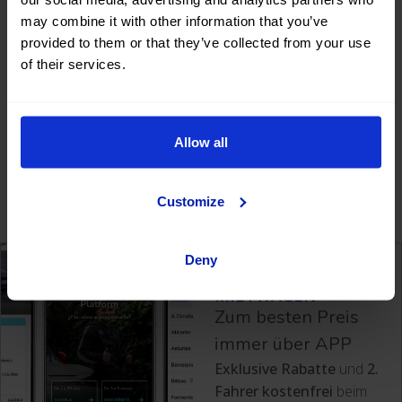
may combine it with other information that you’ve
Mieten, fahren, genießen
provided to them or that they’ve collected from your use
of their services.
Allow all
Customize
Deny
MIETWAGEN
Zum besten Preis
immer über APP
Exklusive Rabatte
und
2.
Fahrer kostenfrei
beim