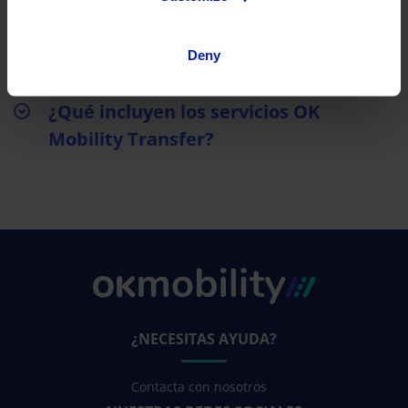
¿Qué ocurre si llego tarde al punto de
Deny
encuentro o mi vuelo se retrasa?
¿Qué incluyen los servicios OK
Mobility Transfer?
¿NECESITAS AYUDA?
Contacta con nosotros