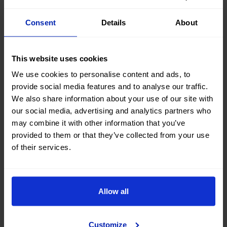
Información general
Consent
Details
About
¿El servicio OK Mobility Transfer es
apto para mascotas?
This website uses cookies
We use cookies to personalise content and ads, to
¿OK Mobility Transfer tiene flota
provide social media features and to analyse our traffic.
adaptada para personas con
We also share information about your use of our site with
discapacidad o movilidad reducida?
our social media, advertising and analytics partners who
may combine it with other information that you’ve
¿Cuál es la antelación máxima para
provided to them or that they’ve collected from your use
of their services.
reservar un vehículo OK Mobility
Transfer?
¿Qué documentación necesito para
Allow all
acreditar que soy el titular de la
reserva OK Mobility transfer?
Customize