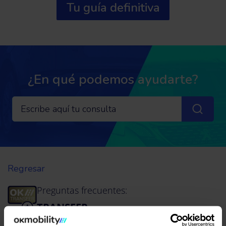
Tu guía definitiva
¿En qué podemos ayudarte?
Regresar
Preguntas frecuentes:
TRANSFER