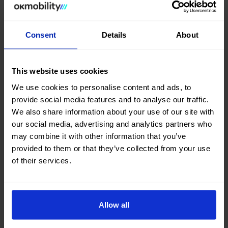
Informações gerais
Consent
Details
About
Posso levantar o veículo numa cidade
e devolvê-lo noutra agência da OK
Mobility?
This website uses cookies
We use cookies to personalise content and ads, to
Não tenho cartão de crédito... Posso
provide social media features and to analyse our traffic.
alugar um carro OK Mobility Plus?
We also share information about your use of our site with
our social media, advertising and analytics partners who
Quais são os requisitos mínimos para
may combine it with other information that you’ve
provided to them or that they’ve collected from your use
alugar um veículo Plus?
of their services.
Quais são os números de
atendimento ao cliente da OK
Allow all
Mobility Plus?