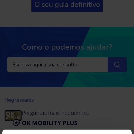
O seu guia definitivo
Como o podemos ajudar?
Regressarss
Perguntas mais frequentes:
OK MOBILITY PLUS