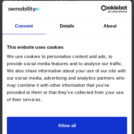
Information générale
Consent
Details
About
Puis-je récupérer le véhicule dans une
ville et le restituer dans une autre
This website uses cookies
agence OK Mobility ?
We use cookies to personalise content and ads, to
provide social media features and to analyse our traffic.
Je n'ai pas de carte bancaire... Puis-je
We also share information about your use of our site with
louer une voiture OK Mobility Plus ?
our social media, advertising and analytics partners who
may combine it with other information that you’ve
Quelles sont les exigences minimales
provided to them or that they’ve collected from your use
pour louer un véhicule Plus ?
of their services.
Quels sont les numéros du service
client OK Mobility Plus ?
Allow all