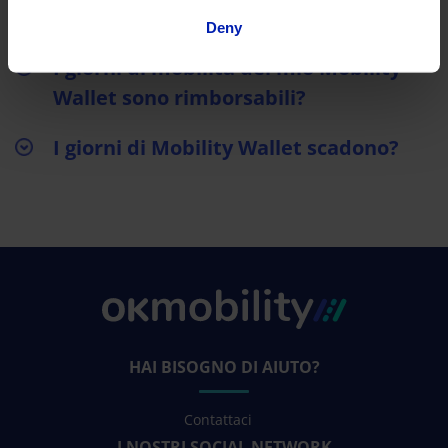
Mobility Wallet?
Deny
I giorni di mobilità del mio Mobility
Wallet sono rimborsabili?
I giorni di Mobility Wallet scadono?
HAI BISOGNO DI AIUTO?
Contattaci
I NOSTRI SOCIAL NETWORK