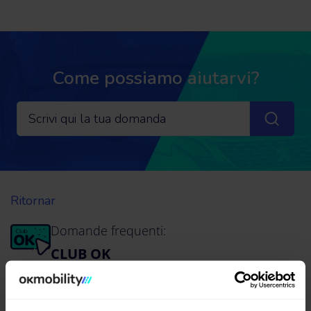
Come possiamo aiutarvi?
Ritornar
Domande frequenti:
CLUB OK
Mobility Wallet