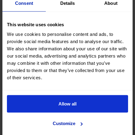
Consent
Details
About
Cos'è il Mobility Wallet?
Quando posso iniziare a usufruire dei
This website uses cookies
giorni di mobilità del Mobility Wallet?
We use cookies to personalise content and ads, to
provide social media features and to analyse our traffic.
We also share information about your use of our site with
Posso cancellare una prenotazione
our social media, advertising and analytics partners who
effettuata con i giorni del mio
may combine it with other information that you’ve
Mobility Wallet?
provided to them or that they’ve collected from your use
of their services.
Posso regalare giorni di mobilità dal
mio Mobility Wallet?
Allow all
Quali tipi di veicoli sono inclusi nei
buoni di mobilità?
Customize
Dove posso utilizzare i miei giorni di