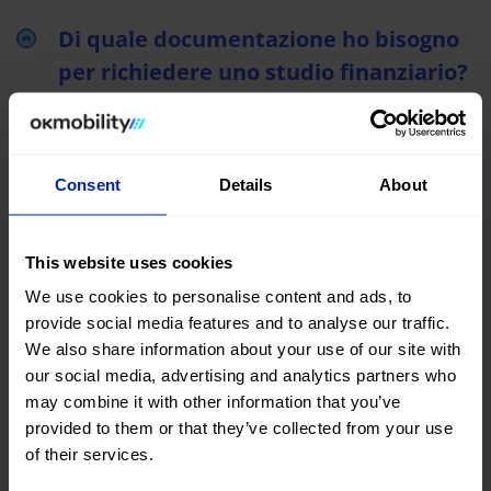
Di quale documentazione ho bisogno
per richiedere uno studio finanziario?
Lavoratore dipendente:
Carta d’identità e patente di guida.
Consent
Details
About
Ultimo libro paga.
Certificato di proprietà del conto bancario.
This website uses cookies
Lavoratori autonomi (liberi professionisti):
We use cookies to personalise content and ads, to
Carta d’identità e patente di guida.
provide social media features and to analyse our traffic.
We also share information about your use of our site with
Rapporto storico sull'occupazione aggiornato.
our social media, advertising and analytics partners who
IVA trimestrale per l'anno in corso (modulo 303).
may combine it with other information that you’ve
provided to them or that they’ve collected from your use
IVA annuale dell'anno precedente (modulo 390).
of their services.
Ultima imposta sul reddito delle persone fisiche