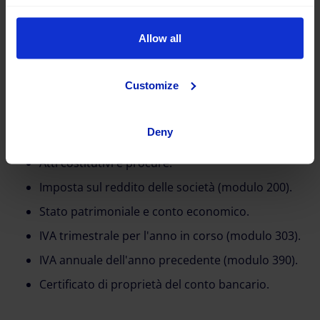
(modulo 100 e modulo 130).
Ultimo pagamento della quota autonoma.
Allow all
Certificato di proprietà del conto bancario.
Aziende:
Customize
Copia del documento di attribuzione del numero
di partita IVA.
Deny
Carta d’identità di tutti gli amministratori.
Atti costitutivi e procure.
Imposta sul reddito delle società (modulo 200).
Stato patrimoniale e conto economico.
IVA trimestrale per l'anno in corso (modulo 303).
IVA annuale dell'anno precedente (modulo 390).
Certificato di proprietà del conto bancario.