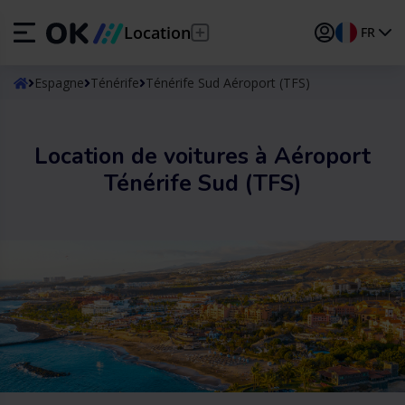
Location
FR
ES
Español
Espagne
Ténérife
Ténérife Sud Aéroport (TFS)
EN
English (UK)
Location de voitures à Aéroport
DE
Deutsch
Ténérife Sud (TFS)
FR
Français
IT
Italiano
PT
Português
TR
Türkçe