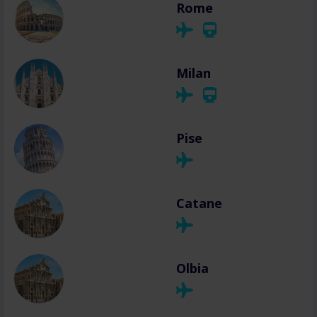
Rome
Milan
Pise
Catane
Olbia