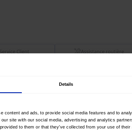
Service Client
Assistance routière
Details
Réservation par téléphone
Nos Mobility Advisors vous guideront et vous
assisteront tout au long du processus de
D
e content and ads, to provide social media features and to analy
réservation.
 our site with our social media, advertising and analytics partn
 provided to them or that they’ve collected from your use of their