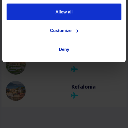
Rhodos
Allow all
Customize
Zakynthos
Deny
Athen
Kefalonia