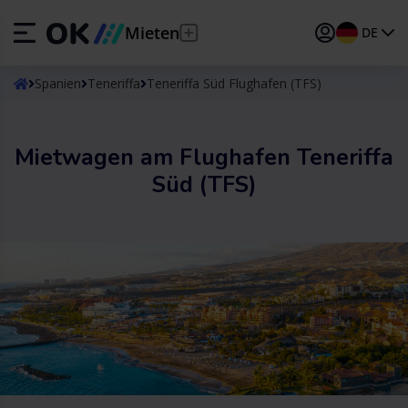
Mieten
DE
ES
Español
Spanien
Teneriffa
Teneriffa Süd Flughafen (TFS)
EN
English (UK)
Mietwagen am Flughafen Teneriffa
DE
Deutsch
Süd (TFS)
FR
Français
IT
Italiano
PT
Português
TR
Türkçe