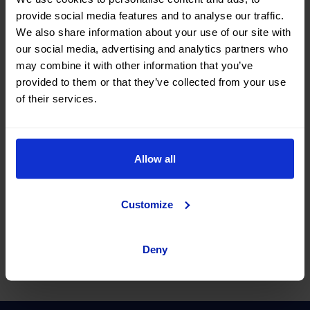
provide social media features and to analyse our traffic.
We also share information about your use of our site with
Autres questions
our social media, advertising and analytics partners who
may combine it with other information that you’ve
Fumer est-il autorisé dans les
provided to them or that they’ve collected from your use
véhicules de Leasing Flexible ?
of their services.
J’ai des animaux de compagnie... Puis-
je les emmener dans mon véhicule de
Allow all
Leasing flexible?
Customize
Qui peut conduire mon véhicule de
Leasing flexible ?
Deny