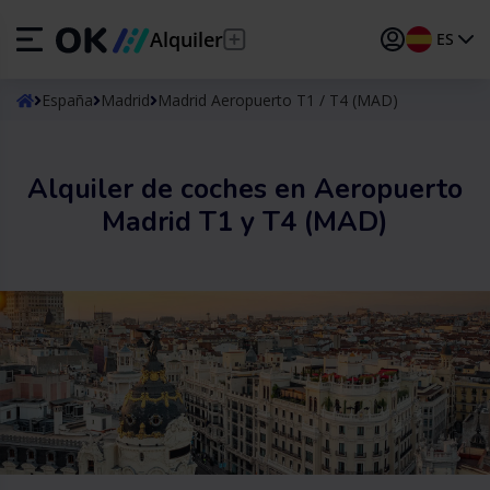
Alquiler
ES
ES
Español
España
Madrid
Madrid Aeropuerto T1 / T4 (MAD)
EN
English (UK)
Alquiler de coches en Aeropuerto
DE
Deutsch
Madrid T1 y T4 (MAD)
FR
Français
IT
Italiano
PT
Português
TR
Türkçe