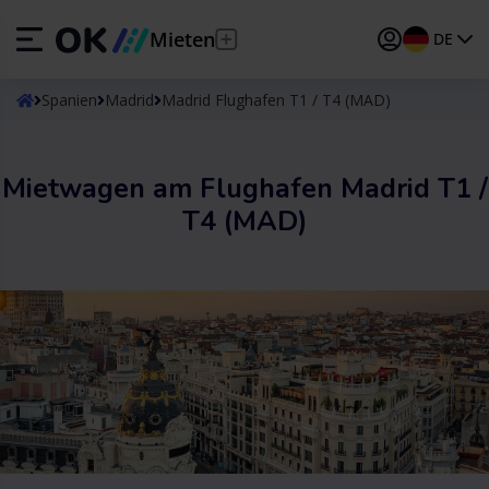
Mieten
DE
ES
Español
Spanien
Madrid
Madrid Flughafen T1 / T4 (MAD)
EN
English (UK)
Mietwagen am Flughafen Madrid T1 /
DE
Deutsch
T4 (MAD)
FR
Français
IT
Italiano
PT
Português
TR
Türkçe