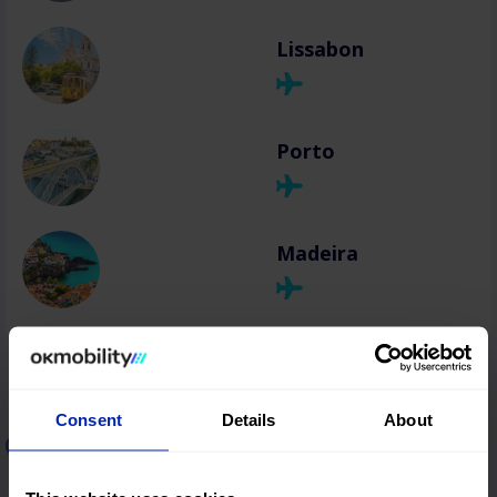
Lissabon
Porto
Madeira
Consent
Details
About
Autovermietung in Italien