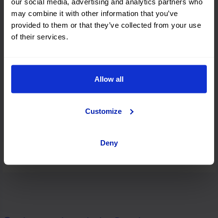
Milano
our social media, advertising and analytics partners who
may combine it with other information that you’ve
provided to them or that they’ve collected from your use
of their services.
Pisa
Allow all
Catania
Customize
Olbia
Deny