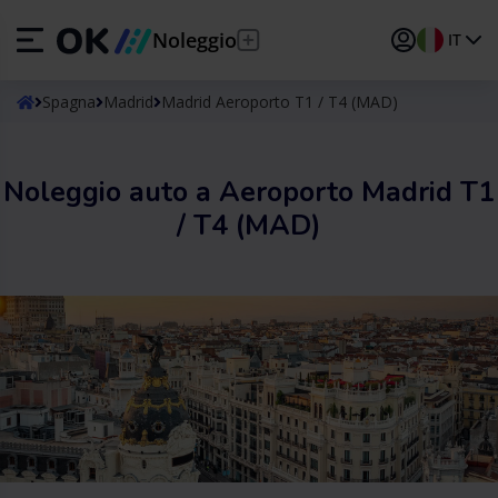
Noleggio
IT
ES
Español
Spagna
Madrid
Madrid Aeroporto T1 / T4 (MAD)
EN
English (UK)
Noleggio auto a Aeroporto Madrid T1
DE
Deutsch
/ T4 (MAD)
FR
Français
IT
Italiano
PT
Português
TR
Türkçe