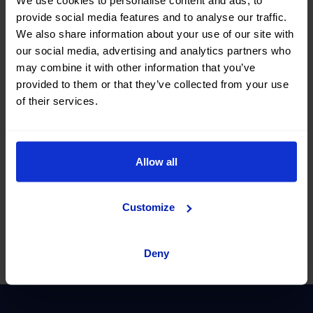
Devolución
provide social media features and to analyse our traffic.
We also share information about your use of our site with
our social media, advertising and analytics partners who
Si compro un coche y no me gusta,
may combine it with other information that you’ve
¿Puedo devolverlo?
provided to them or that they’ve collected from your use
of their services.
Sí, en OK Mobility te damos 14 días o 1.000km para que te
acostumbres a tu nuevo coche y te asegures de haber
elegido bien.
Allow all
Si sientes que te has equivocado, cámbialo por otro
modelo o solicita la devolución del precio del vehículo
Customize
Deny