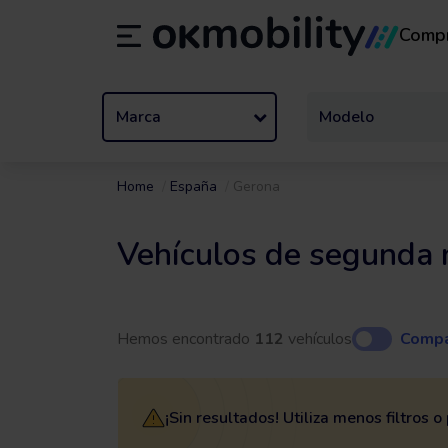
Comp
Alquiler
/
De 1 a 89 días
Tran
ES
Español (ES)
EN
English (UK)
Marca
Modelo
Home
España
Gerona
Vehículos de segunda
Hemos encontrado
112
vehículos
Compa
¡Sin resultados! Utiliza menos filtros 