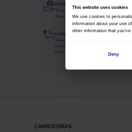
Entrega a domicilio
This website uses cookies
Te enviamos tu coche a la
dirección que quieras en Gerona.
We use cookies to personalis
information about your use of
other information that you’ve
Compramos tu coche
Tasación sin compromiso y
puedes usarlo como parte del
pago.
Deny
CARROCERÍAS