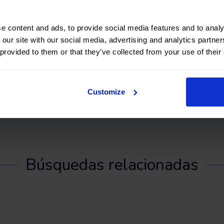
Devolución flexible
Financiación flexible
Tienes 15 días o 1000 kms para
Paga tu nuevo coche a tu
probar tu nuevo coche o
con ofertas de financiac
e content and ads, to provide social media features and to analy
devolverlo.
personalizadas.
 our site with our social media, advertising and analytics partn
 provided to them or that they’ve collected from your use of their
Compra inteligente
Garanía Premium 5 a
Ahorra hasta un 40% respecto a
Disfruta hasta 60 meses
un coche nuevo.
garantía.
Customize
Búsquedas relacionadas