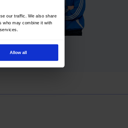
 ritmo y
ión
se our traffic. We also share
ers who may combine it with
 services.
ños
 de
Allow all