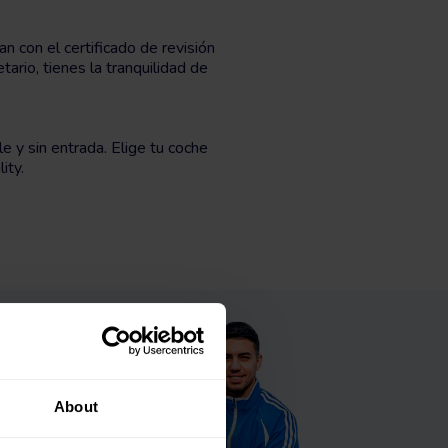
con el certificado de revisión
rio, tienes la tranquilidad de
e y sin entrada. Elige tu coche
ity.
About