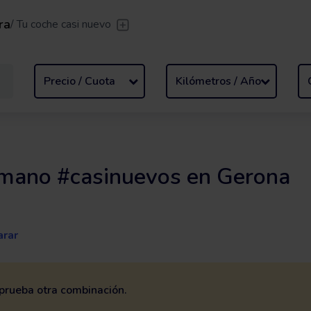
ra
/
Tu coche casi nuevo
sfer
/
Deja que te lleven
Renting flexible
/
De 2 a 
Precio / Cuota
Kilómetros / Año
 mano #casinuevos en Gerona
rar
o prueba otra combinación.