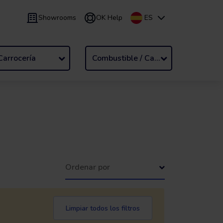
Showrooms
OK Help
ES
9 meses
Renting
/
De 24 a 60 meses
Carrocería
Combustible / Cambio
Ordenar por
Limpiar todos los filtros