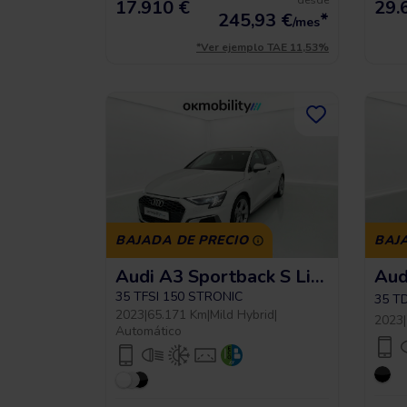
desde
17.910 €
29.
245,93
€
*
/mes
*Ver ejemplo TAE 11,53%
BAJADA DE PRECIO
BAJ
Audi A3 Sportback S Line
35 TFSI 150 STRONIC
35 T
2023
|
65.171 Km
|
Mild Hybrid
|
2023
|
Automático