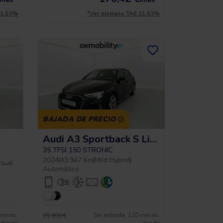
11,53%
*Ver ejemplo TAE 11,53%
BAJADA DE PRECIO
Audi A3 Sportback S Line
35 TFSI 150 STRONIC
2024
|
43.947 Km
|
Mild Hybrid
|
nual
Automático
 meses,
Sin entrada, 120 meses,
25.900 €