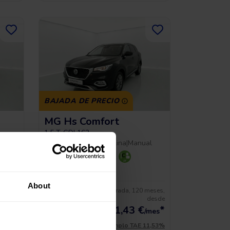
BAJADA DE PRECIO
MG Hs Comfort
1.5 T-GDI 162
al
2023
|
54.157 Km
|
Gasolina
|
Manual
+ 1
About
 meses,
Sin entrada, 120 meses,
15.490 €
desde
desde
13.941 €
*
191,43
€
*
/mes
/mes
11,53%
*Ver ejemplo TAE 11,53%