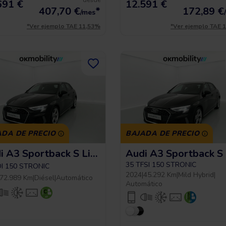
desde
691 €
12.591 €
407,70
€
*
172,89
€
/mes
*Ver ejemplo TAE 11,53%
*Ver ejemplo TAE 
ADA DE PRECIO
BAJADA DE PRECIO
Audi A3 Sportback S Line
35 TFSI 150 STRONIC
DI 150 STRONIC
2024
|
45.292 Km
|
Mild Hybrid
|
72.989 Km
|
Diésel
|
Automático
Automático