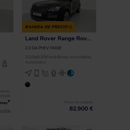
BAJADA DE PRECIO
Land Rover Range Rover Autobiography
2.0 SI4 PHEV P400E
2020
|
46.838 Km
|
Híbrido enchufable
|
Automático
 meses,
desde
*
Precio al contado
/mes
82.900
€
11,53%