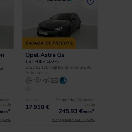
BAJADA DE PRECIO
on
Opel Astra Gs
1.6T PHEV 180 AT
2023
|
52.188 Km
|
Híbrido enchufable
|
al
Automático
 meses,
Sin entrada, 120 meses,
19.900 €
desde
desde
17.910 €
*
245,93
€
*
/mes
/mes
11,53%
*Ver ejemplo TAE 11,53%