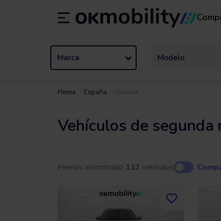
Comp
Alquiler
/
De 1 a 89 días
Tran
ES
Español (ES)
EN
English (UK)
Marca
Modelo
Home
España
Gerona
Vehículos de segunda
Hemos encontrado
112
vehículos
Compa