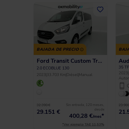
BAJADA DE PRECIO
BAJ
Ford Transit Custom Trend L2h1 9pl
35 T
2.0 ECOBLUE 130
2023
|
2023
|
33.703 Km
|
Diésel
|
Manual
Auto
Sin entrada, 120 meses,
32.390 €
23.900
desde
29.151 €
21.
400,28
€
*
/mes
*Ver ejemplo TAE 11,53%