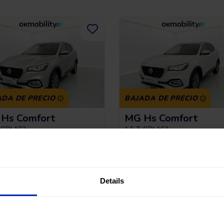
ADA DE PRECIO
BAJADA DE PRECIO
Hs Comfort
MG Hs Comfort
-GDI 162
1.5 T-GDI 162
70.015 Km
|
Gasolina
|
Manual
2023
|
61.227 Km
|
Gasolina
|
Manu
+ 1
+ 1
Details
Sin entrada, 120 meses,
Sin entrada, 120
 €
15.490 €
desde
941 €
13.941 €
191,43
€
*
191,43
€
/mes
*Ver ejemplo TAE 11,53%
*Ver ejemplo TAE 