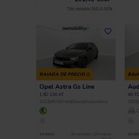
*Ver ejemplo TAE 11,53%
BAJADA DE PRECIO
BAJ
Opel Astra Gs Line
Aud
1.5D 130 AT
40 T
2022
|
48.553 Km
|
Diésel
|
Automático
2022
|
Sin entrada, 120 meses,
19.900 €
32.990