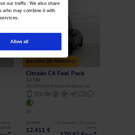
se our traffic. We also share
ers who may combine it with
 services.
VENDIDO
Allow all
BAJADA DE PRECIO
Citroën C4 Feel Pack
1.2 130
2023
|
65.424 Km
|
Gasolina
|
Manual
 meses,
Sin entrada, 120 meses,
13.790 €
desde
desde
12.411 €
*
170,42
€
*
/mes
/mes