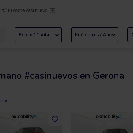
ra
/
Tu coche casi nuevo
sfer
/
Deja que te lleven
Renting flexible
/
De 2 a 
Precio / Cuota
Kilómetros / Año
 mano #casinuevos en Gerona
rar