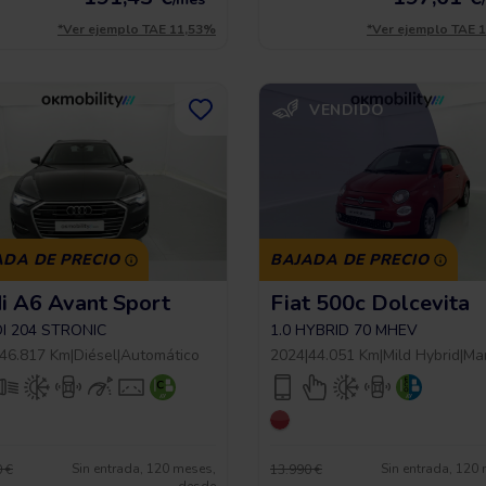
*Ver ejemplo TAE 11,53%
*Ver ejemplo TAE 
VENDIDO
ADA DE PRECIO
BAJADA DE PRECIO
i A6 Avant Sport
Fiat 500c Dolcevita
DI 204 STRONIC
1.0 HYBRID 70 MHEV
46.817 Km
|
Diésel
|
Automático
2024
|
44.051 Km
|
Mild Hybrid
|
Ma
Sin entrada, 120 meses,
Sin entrada, 120
 €
13.990 €