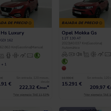
ADA DE PRECIO
BAJADA DE PRECIO
Hs Luxury
Opel Mokka Gs
1.2T 130 AT
-GDI 162
2023
|
40.037 Km
|
Gasolina
|
62.863 Km
|
Gasolina
|
Manual
Automático
+ 1
Sin entrada, 120 meses,
Sin entrada, 120
 €
16.990 €
desde
191 €
15.291 €
222,32
€
*
209,97
€
/mes
*Ver ejemplo TAE 11,53%
*Ver ejemplo TAE 