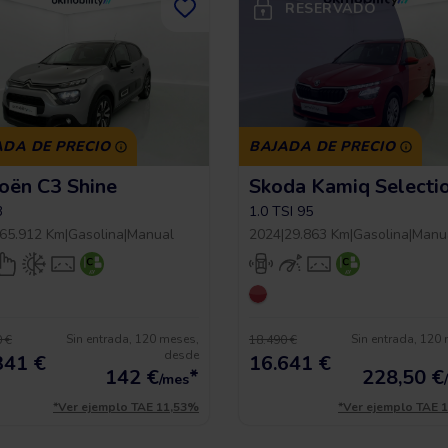
RESERVADO
ADA DE PRECIO
BAJADA DE PRECIO
roën C3 Shine
Skoda Kamiq Selecti
3
1.0 TSI 95
65.912 Km
|
Gasolina
|
Manual
2024
|
29.863 Km
|
Gasolina
|
Manu
Sin entrada, 120 meses,
Sin entrada, 120
 €
18.490 €
desde
341 €
16.641 €
142
€
*
228,50
€
/mes
*Ver ejemplo TAE 11,53%
*Ver ejemplo TAE 