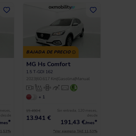
BAJADA DE PRECIO
MG Hs Comfort
1.5 T-GDI 162
2023
|
60.617 Km
|
Gasolina
|
Manual
+ 1
 meses,
Sin entrada, 120 meses,
15.490 €
desde
desde
13.941 €
*
191,43
€
*
/mes
/mes
11,53%
*Ver ejemplo TAE 11,53%