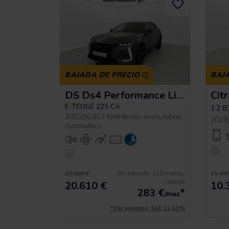
BAJADA DE PRECIO
BAJ
DS Ds4 Performance Line +
Cit
E-TENSE 225 CA
1.2 8
2023
|
56.817 Km
|
Híbrido enchufable
|
2023
|
Automático
Sin entrada, 120 meses,
22.900 €
11.490
desde
20.610 €
10.
283
€
*
/mes
*Ver ejemplo TAE 11,53%