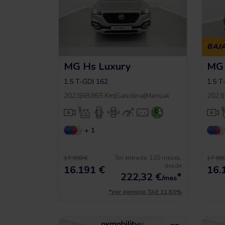
BAJ
MG Hs Luxury
MG 
1.5 T-GDI 162
1.5 T
2023
|
68.865 Km
|
Gasolina
|
Manual
2023
|
+ 1
Sin entrada, 120 meses,
17.990 €
17.990
desde
16.191 €
16.
222,32
€
*
/mes
*Ver ejemplo TAE 11,53%