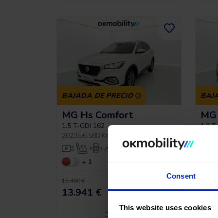
BAJADA DE PRECIO
BAJ
MG Hs Comfort
MG 
1.5 T-GDI 162
1.5 T
2023
|
56.588 Km
|
Gasolina
|
Manual
2023
|
+ 1
Consent
Sin entrada, 120 meses,
15.490 €
15.490
desde
13.941 €
13.
191,43
€
*
/mes
This website uses cookies
*Ver ejemplo TAE 11,53%