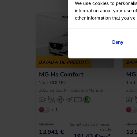
We use cookies to personalis
information about your use of
other information that you’ve
Deny
BAJADA DE PRECIO
BAJ
MG Hs Comfort
MG 
1.5 T-GDI 162
1.5 T
2023
|
61.222 Km
|
Gasolina
|
Manual
2023
|
+ 1
Sin entrada, 120 meses,
15.490 €
15.490
desde
13.941 €
13.
191,43
€
*
/mes