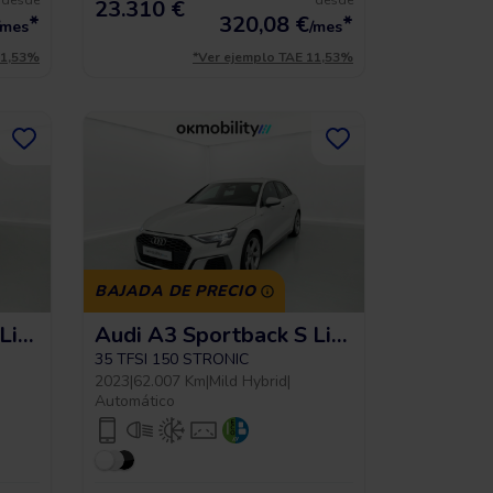
desde
desde
23.310 €
*
320,08
€
*
/mes
/mes
11,53%
*Ver ejemplo TAE 11,53%
BAJADA DE PRECIO
Audi A3 Sportback S Line
Audi A3 Sportback S Line
35 TFSI 150 STRONIC
2023
|
62.007 Km
|
Mild Hybrid
|
Automático