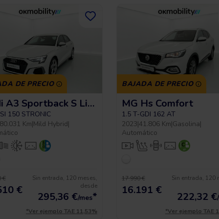
ADA DE PRECIO
BAJADA DE PRECIO
Audi A3 Sportback S Line
MG Hs Comfort
FSI 150 STRONIC
1.5 T-GDI 162 AT
80.031 Km
|
Mild Hybrid
|
2023
|
41.806 Km
|
Gasolina
|
mático
Automático
Sin entrada, 120 meses,
Sin entrada, 120
 €
17.990 €
desde
510 €
16.191 €
295,36
€
*
222,32
€
/mes
*Ver ejemplo TAE 11,53%
*Ver ejemplo TAE 