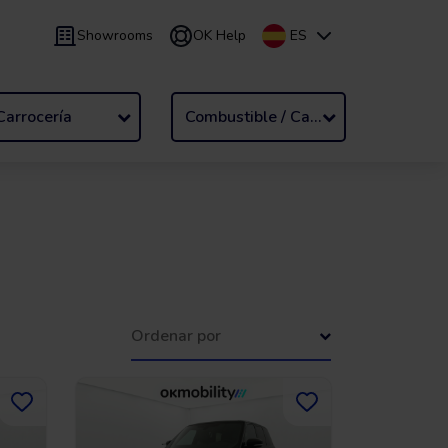
Showrooms
OK Help
ES
9 meses
Renting
/
De 24 a 60 meses
Carrocería
Combustible / Cambio
Ordenar por