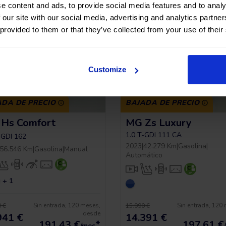
e content and ads, to provide social media features and to analy
 our site with our social media, advertising and analytics partn
 provided to them or that they’ve collected from your use of their
Customize
ADA DE PRECIO
BAJADA DE PRECIO
Hs Comfort
MG Zs Luxury
1.0 T-GDI 111 CA
-GDI 162
2023
|
42.279 Km
|
Gasolina
|
56.546 Km
|
Gasolina
|
Manual
Automático
+ 1
Sin entrada, 120 meses,
Sin entrada, 120
 €
15.990 €
desde
941 €
14.391 €
191,43
€
*
197,61
€
/mes