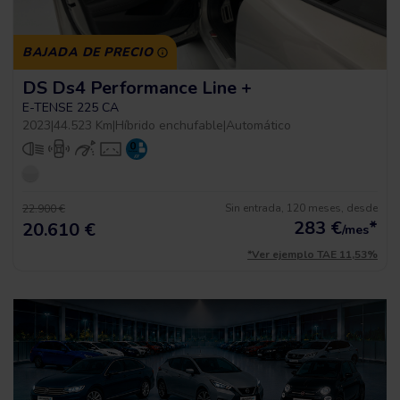
BAJADA DE PRECIO
DS Ds4 Performance Line +
E-TENSE 225 CA
2023
|
44.523 Km
|
Híbrido enchufable
|
Automático
Sin entrada, 120 meses, desde
22.900 €
283
€
*
20.610 €
/mes
*Ver ejemplo TAE 11,53%