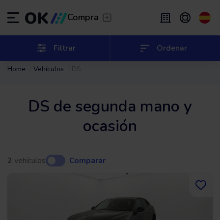
Transfer
/
Deja que te lleven
Compra
Renting flexible
/
De 2 a 9 meses
ES
Español (ES)
Filtrar
Ordenar
Home
Vehículos
DS
EN
English (UK)
Renting
/
De 24 a 60 meses
DS de segunda mano y
ocasión
2
vehículos
Comparar