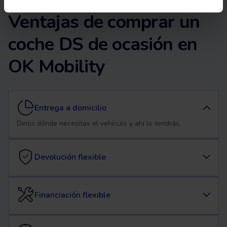
Ventajas de comprar un
coche DS de ocasión en
OK Mobility
Entrega a domicilio
Dinos dónde necesitas el vehículo y ahí lo tendrás.
Devolución flexible
Financiación flexible