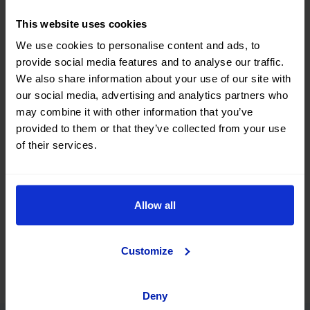
¿Estás pensando en comprar un coche DS de segunda
mano? Has llegado al sitio adecuado. Tanto en la web de
This website uses cookies
OK Mobility como en
nuestras stores de venta
encontrarás
We use cookies to personalise content and ads, to
una gran variedad de coches de ocasión de la marca DS al
mejor precio.
provide social media features and to analyse our traffic.
We also share information about your use of our site with
Busca, compara y encuentra un coche DS #casinuevo entre
our social media, advertising and analytics partners who
una gran selección de vehículos de diferente carrocería,
may combine it with other information that you’ve
color, nº de puertas, combustible y tipo de cambio. También
provided to them or that they’ve collected from your use
podrás afinar tu búsqueda filtrando según nº de kilómetros,
precio total del vehículo o cuota de financiación.
of their services.
¿A qué esperas? Encuentra ahora tu próximo coche DS de
segunda mano y ocasión en okmobility.com.
Allow all
Customize
Deny