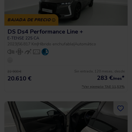
BAJADA DE PRECIO
DS Ds4 Performance Line +
E-TENSE 225 CA
2023
|
56.817 Km
|
Híbrido enchufable
|
Automático
Sin entrada, 120 meses, desde
22.900 €
283
€
*
20.610 €
/mes
*Ver ejemplo TAE 11,53%