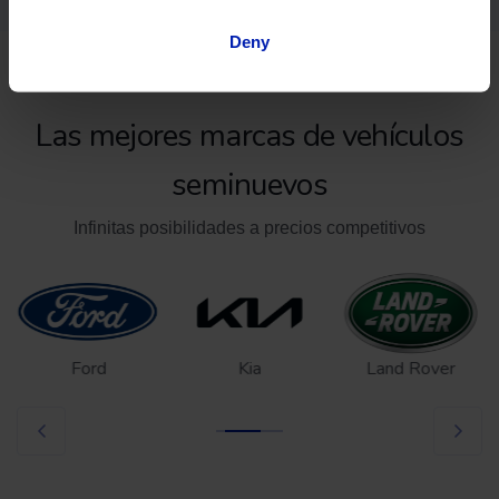
Deny
Las mejores marcas de vehículos
seminuevos
Infinitas posibilidades a precios competitivos
Ford
Kia
Land Rover