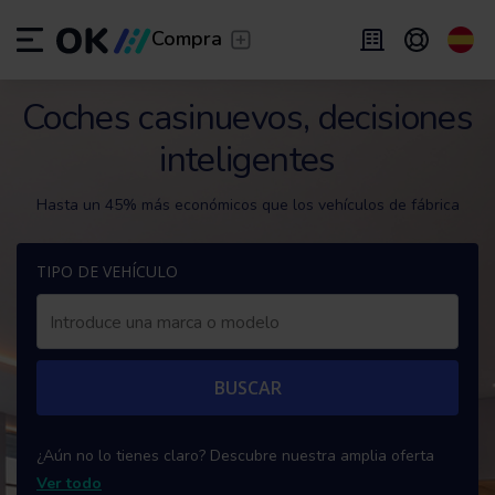
Transfer
/
Deja que te lleven
Compra
Renting flexible
/
De 2 a 9 meses
ES
Español (ES)
Coches casinuevos, decisiones
inteligentes
EN
English (UK)
Renting
/
De 24 a 60 meses
Hasta un 45% más económicos que los vehículos de fábrica
TIPO DE VEHÍCULO
BUSCAR
¿Aún no lo tienes claro? Descubre nuestra amplia oferta
Ver todo