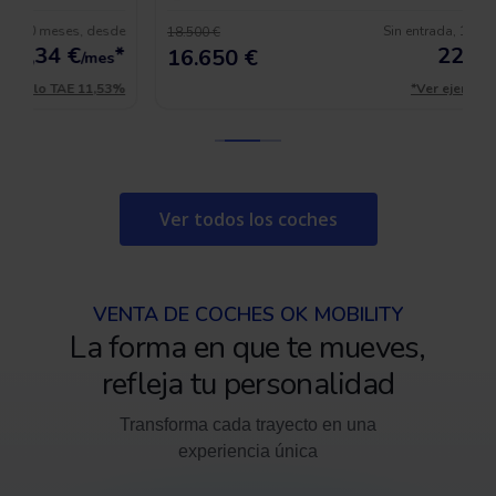
e
Sin entrada, 120 meses, desde
18.500 €
*
228,63
€
*
16.650 €
/mes
%
*Ver ejemplo TAE 11,53%
Ver todos los coches
VENTA DE COCHES OK MOBILITY
La forma en que te mueves,
refleja tu personalidad
Transforma cada trayecto en una
experiencia única