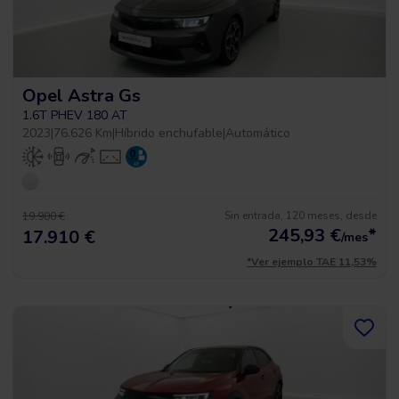
Opel Astra Gs
1.6T PHEV 180 AT
2023
|
76.626 Km
|
Híbrido enchufable
|
Automático
Sin entrada, 120 meses, desde
19.900 €
245,93
€
*
17.910 €
/mes
*Ver ejemplo TAE 11,53%