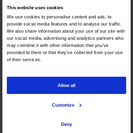
¿No encuentras lo que
This website uses cookies
buscas?
We use cookies to personalise content and ads, to
provide social media features and to analyse our traffic.
Nuestros Mobility Advisors te ayudarán a encontrar tu
We also share information about your use of our site with
próximo coche #casinuevo
our social media, advertising and analytics partners who
may combine it with other information that you’ve
Contactar
provided to them or that they’ve collected from your use
of their services.
Allow all
Compra tu próximo coche
Opel de segunda mano y
Customize
ocasión en OK Mobility
Deny
¿Estás pensando en comprar un coche Opel de segunda