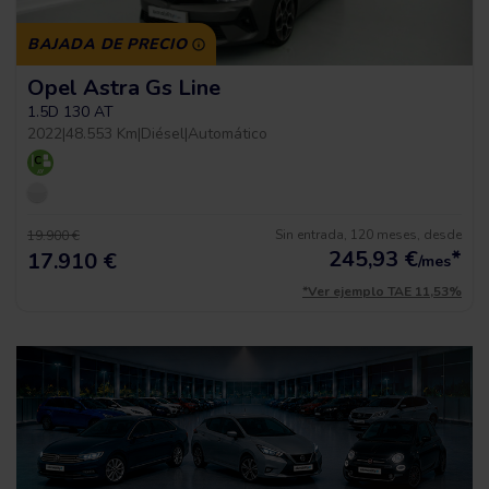
BAJADA DE PRECIO
Opel Astra Gs Line
1.5D 130 AT
2022
|
48.553 Km
|
Diésel
|
Automático
Sin entrada, 120 meses, desde
19.900 €
245,93
€
*
17.910 €
/mes
*Ver ejemplo TAE 11,53%