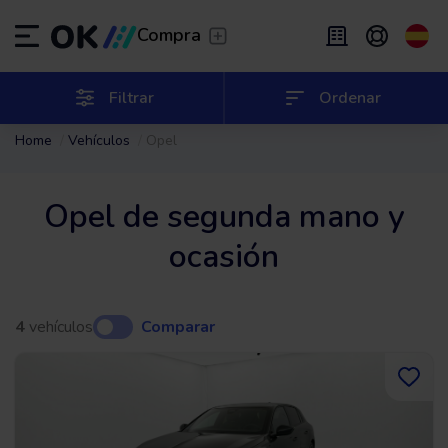
Transfer
/
Deja que te lleven
Compra
Renting flexible
/
De 2 a 9 meses
ES
Español (ES)
Filtrar
Ordenar
Home
Vehículos
Opel
EN
English (UK)
Renting
/
De 24 a 60 meses
Opel de segunda mano y
ocasión
4
vehículos
Comparar