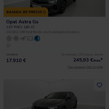
BAJADA DE PRECIO
Opel Astra Gs
1.6T PHEV 180 AT
2023
|
52.188 Km
|
Híbrido enchufable
|
Automático
Sin entrada, 120 meses, desde
19.900 €
245,93
€
*
17.910 €
/mes
*Ver ejemplo TAE 11,53%