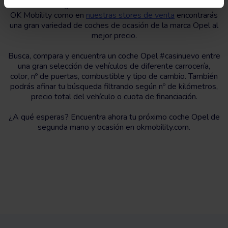
mano? Has llegado al sitio adecuado. Tanto en la web de
OK Mobility como en
nuestras stores de venta
encontrarás
una gran variedad de coches de ocasión de la marca Opel al
mejor precio.
Busca, compara y encuentra un coche Opel #casinuevo entre
una gran selección de vehículos de diferente carrocería,
color, nº de puertas, combustible y tipo de cambio. También
podrás afinar tu búsqueda filtrando según nº de kilómetros,
precio total del vehículo o cuota de financiación.
¿A qué esperas? Encuentra ahora tu próximo coche Opel de
segunda mano y ocasión en okmobility.com.