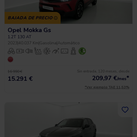
BAJADA DE PRECIO
Opel Mokka Gs
1.2T 130 AT
2023
|
40.037 Km
|
Gasolina
|
Automático
Sin entrada, 120 meses, desde
16.990 €
209,97
€
*
15.291 €
/mes
*Ver ejemplo TAE 11,53%