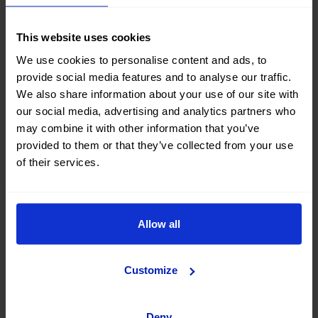
en una sola cuota, puedes gestionar mejor tu
presupuesto sin sorpresas desagradables. No tendrás
This website uses cookies
que preocuparte por gastos inesperados de
We use cookies to personalise content and ads, to
reparación o mantenimiento, lo que te da una
provide social media features and to analyse our traffic.
We also share information about your use of our site with
tranquilidad adicional.
our social media, advertising and analytics partners who
may combine it with other information that you’ve
Además, para los amantes de la tecnología y la
provided to them or that they’ve collected from your use
innovación, el renting de coche es una excelente
of their services.
opción para disfrutar siempre de los últimos avances
en el sector automovilístico. Los vehículos de renting
Allow all
suelen ser modelos nuevos o recientes, equipados con
las últimas tecnologías en seguridad, entretenimiento
y eficiencia energética.
Customize
Ve a donde quieras
Deny