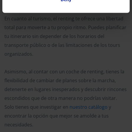
En cuanto al turismo, el renting te ofrece una libertad
total para moverte a tu propio ritmo. Puedes planificar
tu itinerario sin depender de los horarios del
transporte público o de las limitaciones de los tours
organizados.
Asimismo, al contar con un coche de renting, tienes la
flexibilidad de cambiar de planes sobre la marcha,
detenerte en lugares inesperados y descubrir rincones
escondidos que de otra manera no podrías visitar.
Solo tienes que investigar en
nuestro catálogo
y
encontrar la opción que mejor se amolde a tus
necesidades.