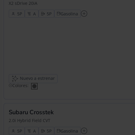
X2 sDrive 20iA
5
5
Gasolina
Nuevo a estrenar
Colores:
Subaru Crosstek
2.0i Hybrid Field CVT
5
5
Gasolina