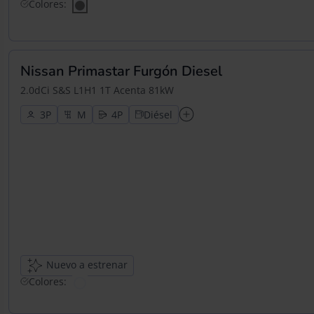
Colores:
Nissan Primastar Furgón Diesel
2.0dCi S&S L1H1 1T Acenta 81kW
3
4
Diésel
Nuevo a estrenar
Colores: