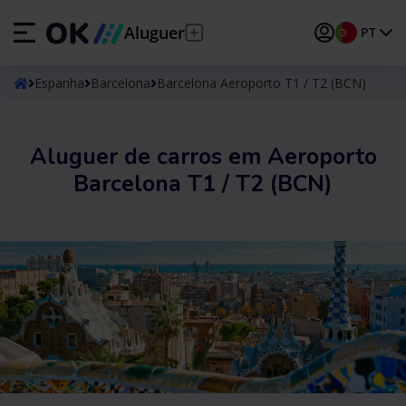
Aluguer
PT
ES
Español
Espanha
Barcelona
Barcelona Aeroporto T1 / T2 (BCN)
EN
English (UK)
Aluguer de carros em Aeroporto
DE
Deutsch
Barcelona T1 / T2 (BCN)
FR
Français
IT
Italiano
PT
Português
TR
Türkçe