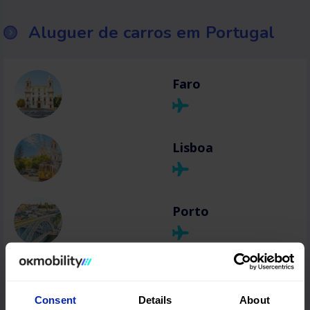
Aluguer de carros em Portugal
Faro
Lisboa
Porto
Madeira
Consent
Details
About