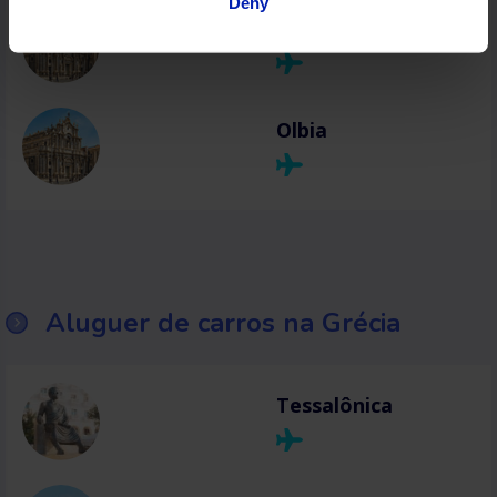
Deny
Catânia
Olbia
Aluguer de carros na Grécia
Tessalônica