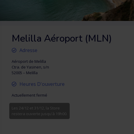
Melilla Aéroport (MLN)
Adresse
Aéroport de Melilla
Ctra. de Yasinen, s/n
52005 – Melilla
Heures D'ouverture
Actuellement fermé
Les 24/12 et 31/12, la Store
restera ouverte jusqu'à 19h00.