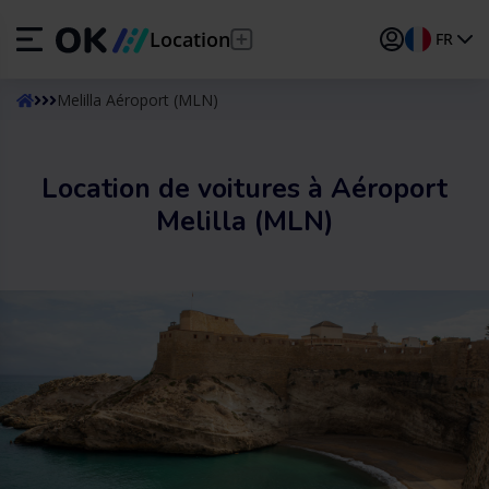
Location
FR
ES
Español
Melilla Aéroport (MLN)
EN
English (UK)
Location de voitures à Aéroport
DE
Deutsch
Melilla (MLN)
FR
Français
IT
Italiano
PT
Português
TR
Türkçe