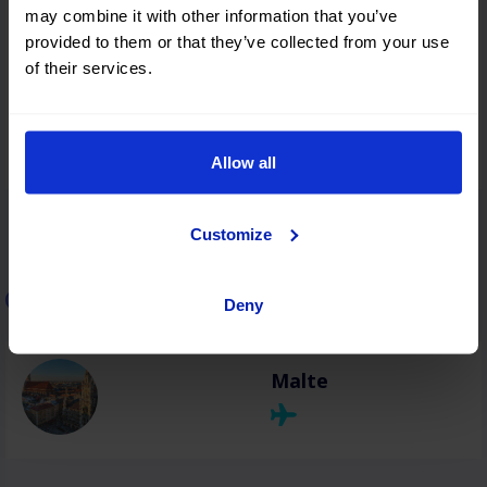
Athènes
may combine it with other information that you’ve
provided to them or that they’ve collected from your use
of their services.
Céphalonie
Allow all
Customize
Location de voitures à Malte
Deny
Malte