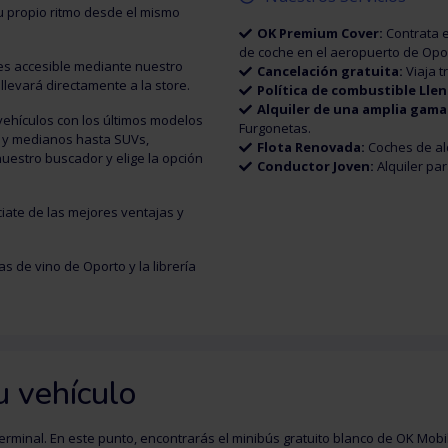
tu propio ritmo desde el mismo
OK Premium Cover:
Contrata e
de coche en el aeropuerto de Opor
es accesible mediante nuestro
Cancelación gratuita:
Viaja t
 llevará directamente a la store.
Política de combustible Llen
Alquiler de una amplia gama
vehículos con los últimos modelos
Furgonetas.
 y medianos hasta SUVs,
Flota Renovada:
Coches de al
 nuestro buscador y elige la opción
Conductor Joven:
Alquiler par
iate de las mejores ventajas y
s de vino de Oporto y la librería
u vehículo
terminal. En este punto, encontrarás el minibús gratuito blanco de OK Mobil