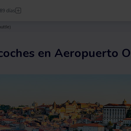
89 días
DE
Deutsch
FR
Français
IT
Italiano
uttle)
 coches en Aeropuerto 