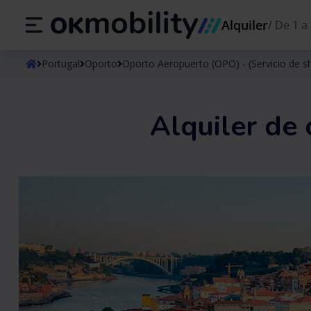
Alquiler
/
De 1 a 
ES
Español
EN
English (UK)
Portugal
Oporto
Oporto Aeropuerto (OPO) - (Servicio de sh
Alquiler de