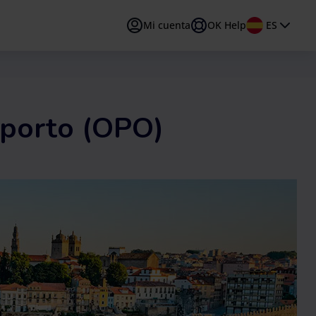
Mi cuenta
OK Help
ES
PT
Português
TR
Türkçe
Oporto (OPO)