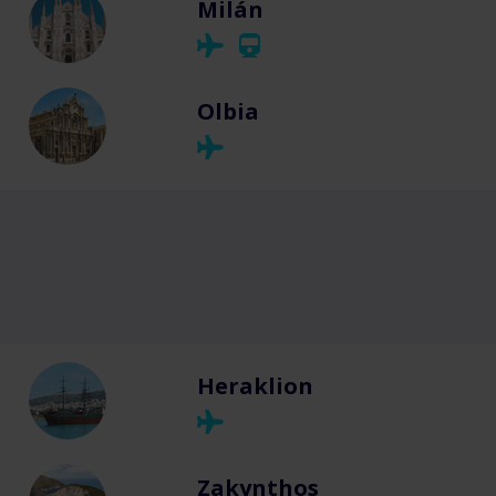
Milán
Olbia
Heraklion
Zakynthos