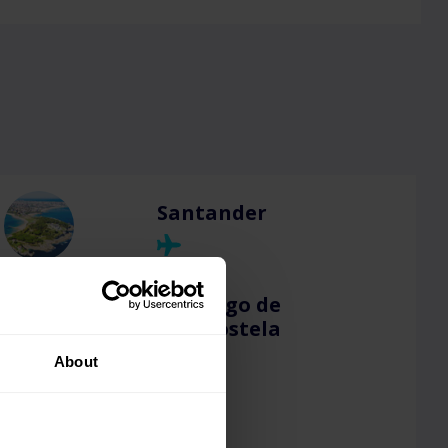
Santander
Santiago de
Compostela
About
Sevilla