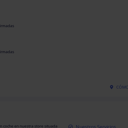
nfirmadas
nfirmadas
CÓMO 
un coche en nuestra store situada
Nuestros Servicios