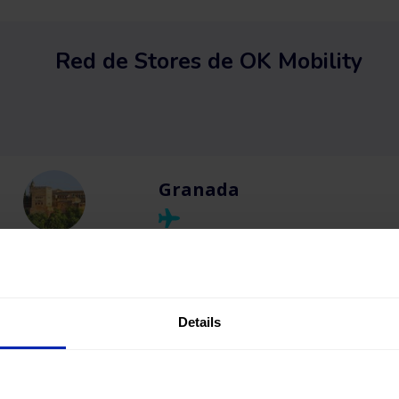
Red de Stores de OK Mobility
Granada
Ibiza
Details
Madrid