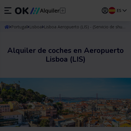
Alquiler
ES
ES
Español
Portugal
Lisboa
Lisboa Aeropuerto (LIS) - (Servicio de shuttle)
EN
English (UK)
Alquiler de coches en Aeropuerto
DE
Deutsch
Lisboa (LIS)
FR
Français
IT
Italiano
PT
Português
TR
Türkçe