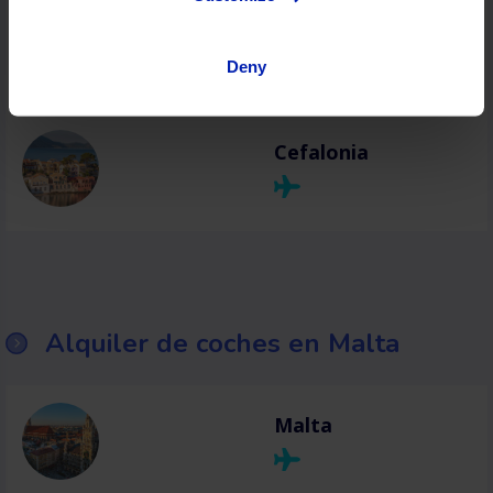
Atenas
Deny
Cefalonia
Alquiler de coches en Malta
Malta