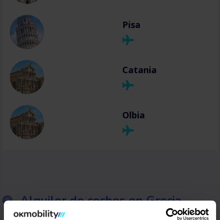
Pisa
Catania
Olbia
Alquiler de coches en Grecia