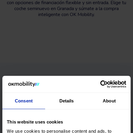
con opciones de financiación flexible y sin entrada. Elige tu
coche seminuevo en Granada y súmate a la compra
inteligente con OK Mobility.
Coches segunda mano
en Granada
Consent
Details
About
financiados, sin
entrada y con
This website uses cookies
We use cookies to personalise content and ads, to