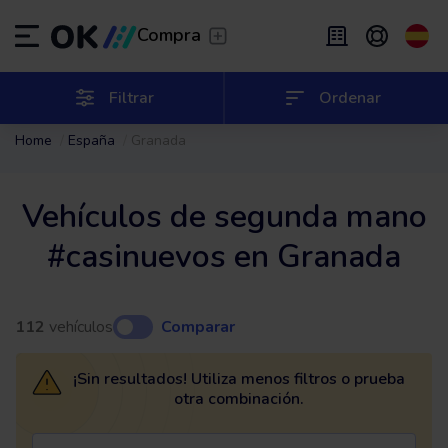
Transfer
/
Deja que te lleven
Compra
Renting flexible
/
De 2 a 9 meses
ES
Español (ES)
Filtrar
Ordenar
Home
España
Granada
EN
English (UK)
Renting
/
De 24 a 60 meses
Vehículos de segunda mano
#casinuevos en Granada
112
vehículos
Comparar
¡Sin resultados! Utiliza menos filtros o prueba
otra combinación.