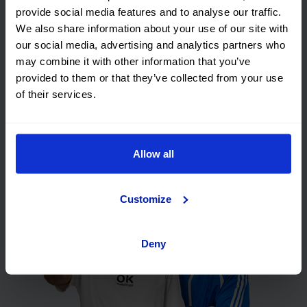
garantía
provide social media features and to analyse our traffic.
We also share information about your use of our site with
our social media, advertising and analytics partners who
Entrega a
Devolución
may combine it with other information that you’ve
domicilio
flexible
provided to them or that they’ve collected from your use
of their services.
Financiación
Compramos tu
flexible
coche
Compra
Garanía Premium
Allow all
inteligente
5 años
Customize
Deny