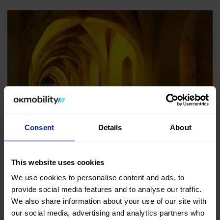
Consent
Details
About
Plaza Nueva
Este también es uno de los lugares en los que tienes
This website uses cookies
que hacer una parada. Fue diseñada para
We use cookies to personalise content and ads, to
provide social media features and to analyse our traffic.
proporcionar un espacio más abierto y una nueva
We also share information about your use of our site with
perspectiva de la catedral.
our social media, advertising and analytics partners who