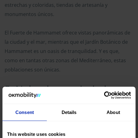
estrechas y coloridas, tiendas de artesanía y
monumentos únicos.
El Fuerte de Hammamet ofrece vistas panorámicas de
la ciudad y el mar, mientras que el Jardín Botánico de
Hammamet es un oasis de tranquilidad. Y es que,
como en tantas otras zonas del Mediterráneo, estas
poblaciones son únicas.
5. Nabeul: una ciudad
hecha para la cerámica
Consent
Details
About
This website uses cookies