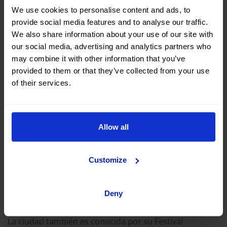
We use cookies to personalise content and ads, to
provide social media features and to analyse our traffic.
We also share information about your use of our site with
our social media, advertising and analytics partners who
may combine it with other information that you’ve
provided to them or that they’ve collected from your use
of their services.
Allow all
Nabeul, a unos 70 kilómetros de Túnez, es famosa por
su producción de cerámica y artesanías. Este
encantador pueblo costero ofrece mercados vibrantes
Customize
donde se pueden comprar cerámicas pintadas a mano,
alfombras y joyería.
Deny
La ciudad también es conocida por su Festival