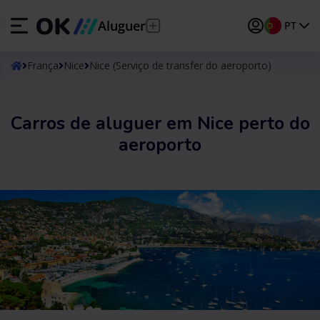
Aluguer
PT
ES
Español
França
Nice
Nice (Serviço de transfer do aeroporto)
EN
English (UK)
Carros de aluguer em Nice perto do
DE
Deutsch
aeroporto
FR
Français
IT
Italiano
PT
Português
TR
Türkçe