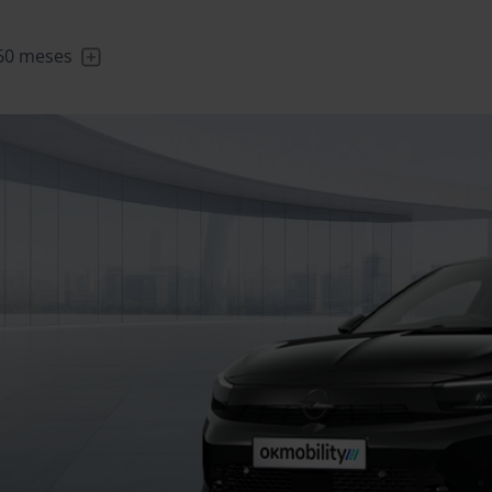
60 meses
uiler
/
De 1 a 89
Transfer
/
Deja que te
Renting
/
De 2 a 9
Compra
/
Tu co
días
lleven
flexible
meses
casi nu