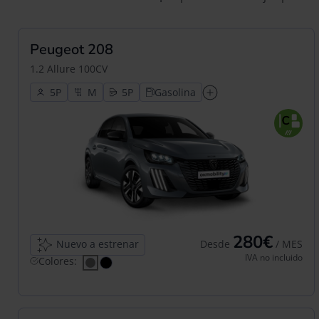
Peugeot 208
1.2 Allure 100CV
5
5
Gasolina
280€
Nuevo a estrenar
Desde
/ MES
IVA no incluido
Colores: