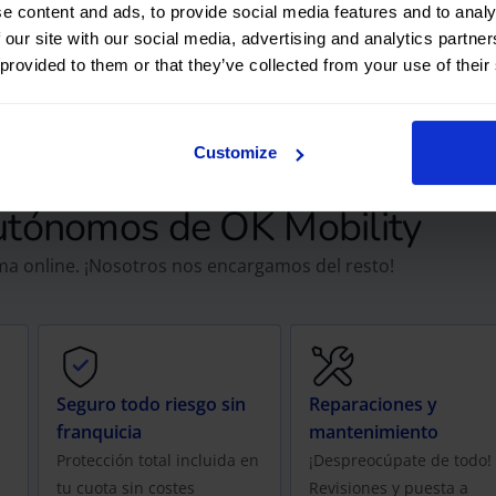
e content and ads, to provide social media features and to analy
 our site with our social media, advertising and analytics partn
 provided to them or that they’ve collected from your use of their
Customize
autónomos de OK Mobility
irma online. ¡Nosotros nos encargamos del resto!
Seguro todo riesgo sin
Reparaciones y
franquicia
mantenimiento
Protección total incluida en
¡Despreocúpate de todo!
tu cuota sin costes
Revisiones y puesta a