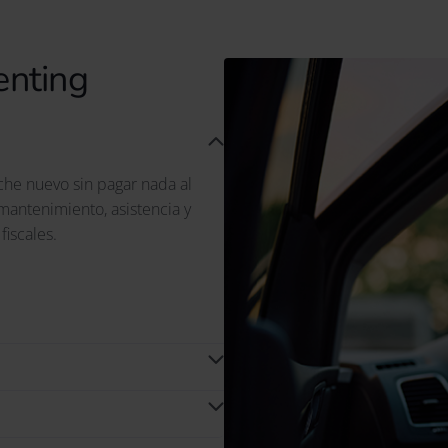
enting
che nuevo sin pagar nada al
mantenimiento, asistencia y
iscales.