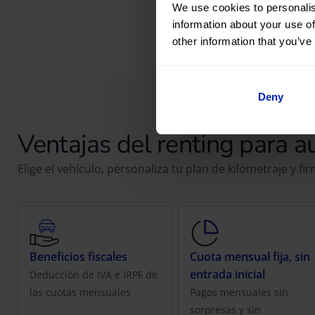
We use cookies to personalis
information about your use of
other information that you’ve
Deny
Ventajas del renting para 
Elige el vehículo, personaliza tu plan de kilometraje y f
Beneficios fiscales
Cuota mensual fija, sin
entrada inicial
Deducción de IVA e IRPF de
las cuotas mensuales
Pagos mensuales sin
sorpresas y sin