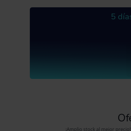
5 día
Of
¡Amplio stock al mejor preci