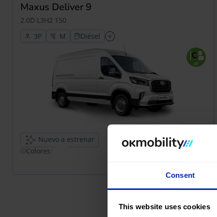
Maxus Deliver 9
2.0D L3H2 150
3
Diésel
508€
Nuevo a estrenar
Desde
/ MES
IVA no incluido
Colores:
Consent
This website uses cookies