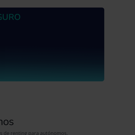
GURO
mos
es de renting para autónomos.