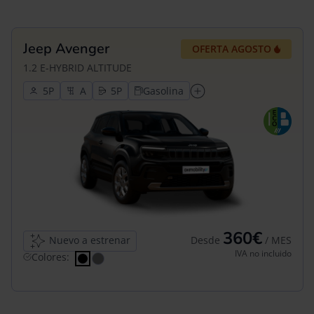
Jeep Avenger
OFERTA AGOSTO
1.2 E-HYBRID ALTITUDE
5
5
Gasolina
360€
Nuevo a estrenar
Desde
/ MES
IVA no incluido
Colores: