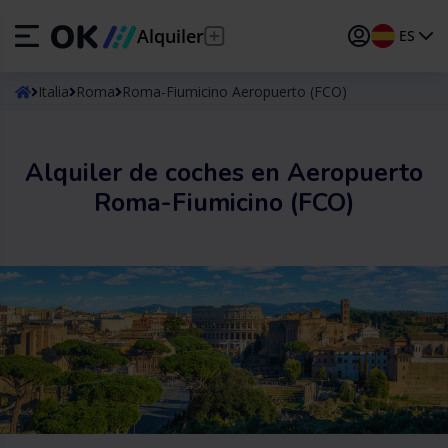
Alquiler
ES
ES
Español
Italia
Roma
Roma-Fiumicino Aeropuerto (FCO)
EN
English (UK)
Alquiler de coches en Aeropuerto
DE
Deutsch
Roma-Fiumicino (FCO)
FR
Français
IT
Italiano
PT
Português
TR
Türkçe