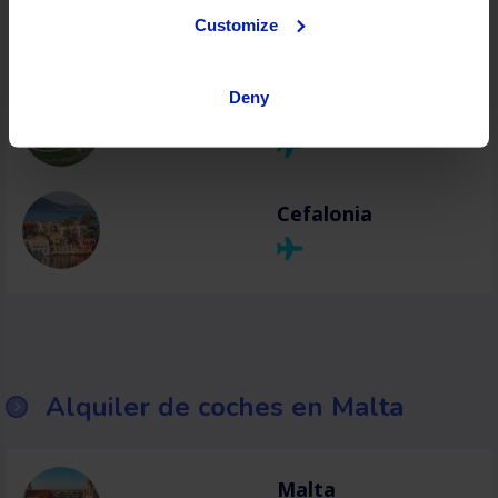
Zakynthos
Customize
Deny
Atenas
Cefalonia
Alquiler de coches en Malta
Malta