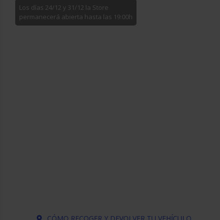
Los días 24/12 y 31/12 la Store
permanecerá abierta hasta las 19:00h
CÓMO RECOGER Y DEVOLVER TU VEHÍCULO