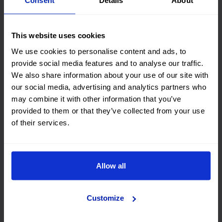
Consent
Details
About
Heraklion
This website uses cookies
We use cookies to personalise content and ads, to
provide social media features and to analyse our traffic.
Chania
We also share information about your use of our site with
our social media, advertising and analytics partners who
may combine it with other information that you’ve
Rodas
provided to them or that they’ve collected from your use
of their services.
Zakynthos
Allow all
Customize
Atenas