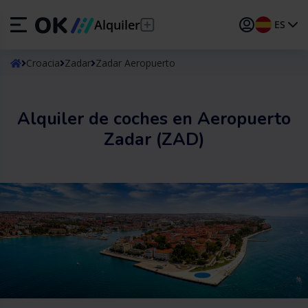
Alquiler
ES
ES
Español
Croacia
Zadar
Zadar Aeropuerto
EN
English (UK)
Alquiler de coches en Aeropuerto
DE
Deutsch
Zadar (ZAD)
FR
Français
IT
Italiano
PT
Português
TR
Türkçe