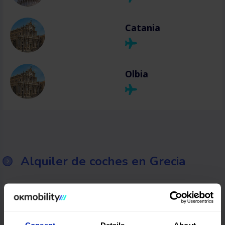
Catania
Olbia
Alquiler de coches en Grecia
Tesalónica