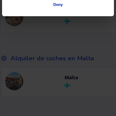
Deny
Cefalonia
Alquiler de coches en Malta
Malta