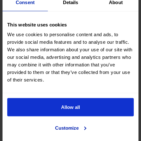
Consent
Details
About
La costa norte de Madeira tiene una de las carreteras
más bonitas del mundo:
la carretera ER101
. Esta ruta
This website uses cookies
serpenteante te llevará a través de bosques y
We use cookies to personalise content and ads, to
acantilados. Gozarás con las vistas panorámicas del
provide social media features and to analyse our traffic.
We also share information about your use of our site with
océano Atlántico. Para en los miradores del camino
our social media, advertising and analytics partners who
para encantarte con las vistas y hacer fotografías.
may combine it with other information that you’ve
¡Conducir por esta carretera será una experiencia
provided to them or that they’ve collected from your use
inolvidable!
of their services.
Naturaleza en estado puro
Allow all
Si eres un amante de la naturaleza, no puedes
perderte una visita al
Parque Natural de Madeira
. Ves
Customize
hacia el centro de la isla y sumérgete en un entorno