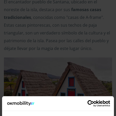
El encantador pueblo de Santana, ubicado en el
noreste de la isla, destaca por sus
famosas casas
tradicionales
, conocidas como "casas de A-frame".
Estas casas pintorescas, con sus techos de paja
triangular, son un verdadero símbolo de la cultura y el
patrimonio de la isla. Pasea por las calles del pueblo y
déjate llevar por la magia de este lugar único.