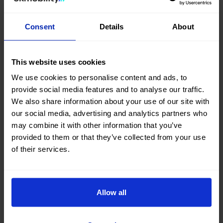
Estos que te mencionamos son los más pequeños,
pero no los únicos, así que distribuye tu tiempo y
Consent
Details
About
atrévete a explorar toda esta región. El primero,
Dinkelsbühl, se ha mantenido prácticamente intacto, a
This website uses cookies
diferencia de ciudades como la anterior, que fue
We use cookies to personalise content and ads, to
arrasada por los bombardeos. Además de la
belleza
provide social media features and to analyse our traffic.
de sus calles y del colorido de las fachadas
, tiene un
We also share information about your use of our site with
our social media, advertising and analytics partners who
mercado navideño muy atractivo. En el segundo,
may combine it with other information that you’ve
Bamberg,
su casco antiguo es Patrimonio de la
provided to them or that they’ve collected from your use
Humanidad
, y te sorprenderá su ayuntamiento en una
of their services.
isla o la antigüedad de su catedral.
Allow all