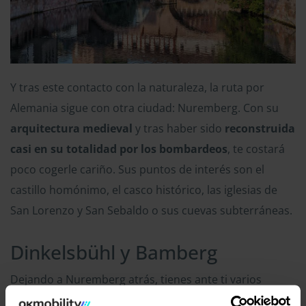
Y tras este contacto con la naturaleza, la ruta por
Alemania sigue con otra ciudad: Nuremberg. Con su
arquitectura medieval
y tras haber sido
reconstruida
casi en su totalidad por los bombardeos
, te costará
poco cogerle cariño. Sus puntos de interés son el
castillo homónimo, el casco histórico, las iglesias de
San Lorenzo y San Sebaldo o sus cuevas subterráneas.
Dinkelsbühl y Bamberg
Dejando a Nuremberg atrás, tienes ante ti varios
pueblos medievales que también vale la pena visitar.