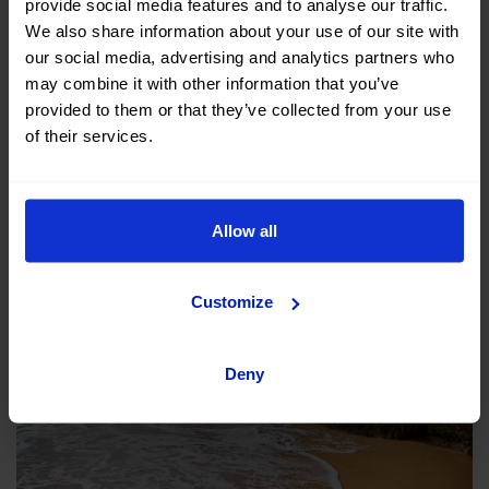
Castelejo-Cordoama
provide social media features and to analyse our traffic.
We also share information about your use of our site with
Las playas de Castelejo y Cordoama están ubicadas en
our social media, advertising and analytics partners who
may combine it with other information that you’ve
la costa oeste, al norte de Sagres, y están unidas entre
provided to them or that they’ve collected from your use
sí por una roca que se funde con el mar. De esta
of their services.
manera, los surfistas pueden disfrutar de más de 4
kilómetros de playa. Las dos están muy expuestas al
viento del este, por lo que el oleaje suele ser muy
Allow all
prominente.
Customize
Deny