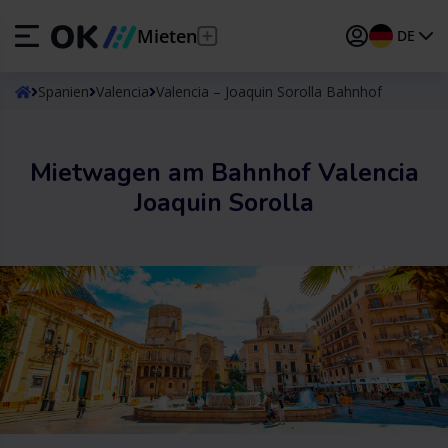
Mieten
DE
ES
Español
Spanien
Valencia
Valencia – Joaquin Sorolla Bahnhof
EN
English (UK)
Mietwagen am Bahnhof Valencia
DE
Deutsch
Joaquin Sorolla
FR
Français
IT
Italiano
PT
Português
TR
Türkçe