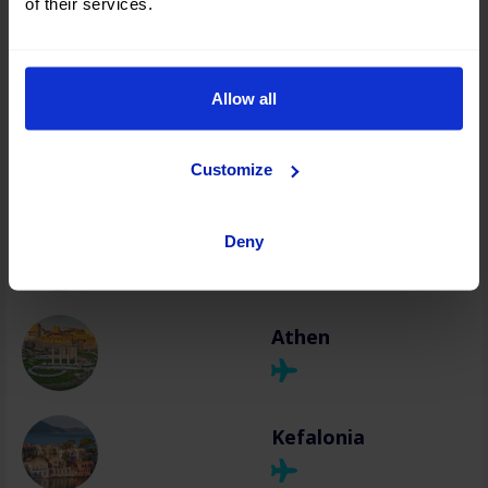
of their services.
Chania
Allow all
Rhodos
Customize
Zakynthos
Deny
Athen
Kefalonia