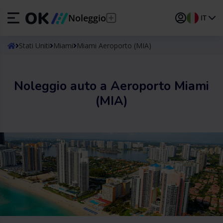
Noleggio
IT
ES
Español
Stati Uniti
Miami
Miami Aeroporto (MIA)
EN
English (UK)
Noleggio auto a Aeroporto Miami
DE
Deutsch
(MIA)
FR
Français
IT
Italiano
PT
Português
TR
Türkçe