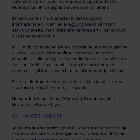
nel nostro store situato in aeroporto. Scopri il sud della
Florida al tuo ritmo dal primo momento in cui atterri.
Il nostro store si trova all’esterno dell’aeroporto
internazionale di Miami ed è raggiungibile con il nostro
servizio navetta, che ti preleverà nell’area arrivi per condurti
direttamente allo store.
In OK Mobility mettiamo a tua disposizione una vasta gamma
di veicoli con gli ultimi modelli sul mercato a un prezzo
imbattibile. Dalle auto piccole e medie fino ai SUV e alle auto
familiari. Verifica la disponibilità con il nostro motore di
ricerca e scegli il veicolo perfetto per il tuo roadtrip a Miami.
Prenota direttamente tramite il nostro sito o la nostra App e
usufruisci dei migliori vantaggi e sconti.
Non perderti Miami Beach, Wynwood, Downtown, Little
Havana e le Florida Keys.
I NOSTRI SERVIZI
OK Premium Cover:
Stipula la Copertura Premium e Viaja
Seguro dal nostro sito. Noleggio auto all’aeroporto di Miami
senza franchigia contraendo questa copertura.