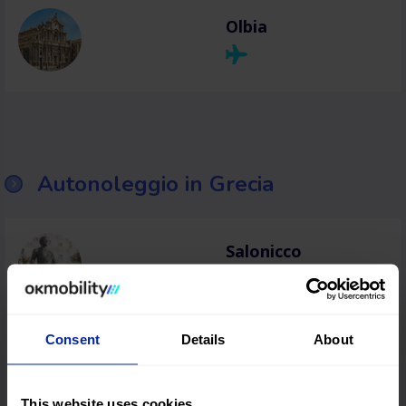
Olbia
Autonoleggio in Grecia
Salonicco
Heraklion
Consent
Details
About
This website uses cookies