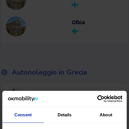
Olbia
Autonoleggio in Grecia
Salonicco
Consent
Details
About
Heraklion