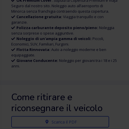
OK Premium Cover:
Stipula la Copertura Premium e Viaja
Seguro dal nostro sito. Noleggio auto all’aeroporto di
Minorca senza franchigia contraendo questa copertura.
Cancellazione gratuita:
Viaggia tranquillo e con
garanzie.
Polizza carburante deposito pieno/pieno:
Noleggia
senza sorprese o spese aggiuntive.
Noleggio di un'ampia gamma di veicoli:
Piccoli,
Economici, SUV, Familiari, Furgoni.
Flotta Rinnovata:
Auto a noleggio moderne e ben
equipaggiate.
Giovane Conducente:
Noleggio per giovani tra i 18 e i 25
anni.
Come ritirare e
riconsegnare il veicolo
Scarica il PDF