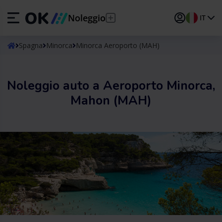
Noleggio
IT
ES
Español
Spagna
Minorca
Minorca Aeroporto (MAH)
EN
English (UK)
Noleggio auto a Aeroporto Minorca,
DE
Deutsch
Mahon (MAH)
FR
Français
IT
Italiano
PT
Português
TR
Türkçe