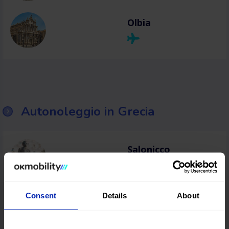
Olbia
Autonoleggio in Grecia
Salonicco
Heraklion
Consent
Details
About