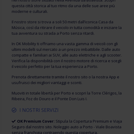
nel nostro store situato nella Avenida da Boavista. Scopri
questa città storica al tuo ritmo da una delle sue aree più
moderne e culturali.
Il nostro store si trova a soli 50 metri dall’iconica Casa da
Música, così da ritirare il veicolo in tutta comodità e iniziare la
tua avventura su strada a Porto senza ritardi.
In OK Mobility ti offriamo una vasta gamma di veicoli con gli
ultimi modelli sul mercato a un prezzo imbattibile. Dalle auto
compatte e familiari ai SUV, alle auto elettriche e agli scooter.
Verifica la disponibilità con il nostro motore di ricerca e scegli
il veicolo perfetto per la tua esperienza a Porto.
Prenota direttamente tramite il nostro sito o la nostra App e
usufruisci dei migliori vantaggi e sconti.
Muoviti in totale libertà per Porto e scopri la Torre Clérigos, la
Ribeira, Foz do Douro e il Ponte Don Luis I.
I NOSTRI SERVIZI
OK Premium Cover:
Stipula la Copertura Premium e Viaja
Seguro dal nostro sito. Noleggio auto a Porto - Viale Boavista
senza franchigia contraendo questa copertura.