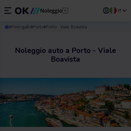
Noleggio
IT
ES
Español
Portogallo
Porto
Porto - Viale Boavista
EN
English (UK)
Noleggio auto a Porto - Viale
DE
Deutsch
Boavista
FR
Français
IT
Italiano
PT
Português
TR
Türkçe