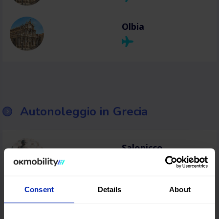
Olbia
Autonoleggio in Grecia
Salonicco
Consent
Details
About
Heraklion