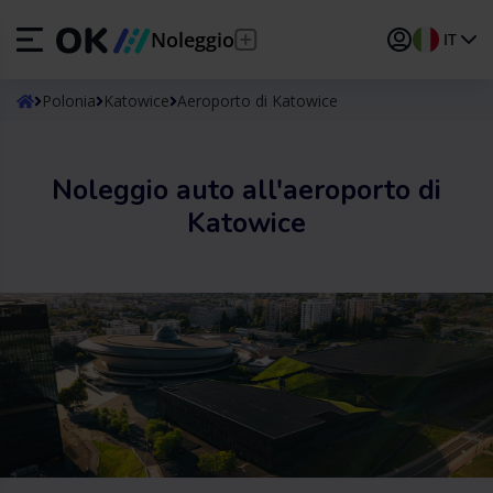
Noleggio
IT
ES
Español
Polonia
Katowice
Aeroporto di Katowice
EN
English (UK)
Noleggio auto all'aeroporto di
DE
Deutsch
Katowice
FR
Français
IT
Italiano
PT
Português
TR
Türkçe