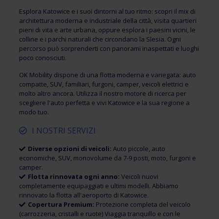
Esplora Katowice e i suoi dintorni al tuo ritmo: scopri il mix di
architettura moderna e industriale della città, visita quartieri
pieni di vita e arte urbana, oppure esplora i paesini vicini, le
colline e i parchi naturali che circondano la Slesia. Ogni
percorso può sorprenderti con panorami inaspettati e luoghi
poco conosciuti.
OK Mobility dispone di una flotta moderna e variegata: auto
compatte, SUV, familiari, furgoni, camper, veicoli elettrici e
molto altro ancora. Utilizza il nostro motore di ricerca per
scegliere l'auto perfetta e vivi Katowice e la sua regione a
modo tuo.
I NOSTRI SERVIZI
Diverse opzioni di veicoli:
Auto piccole, auto
economiche, SUV, monovolume da 7-9 posti, moto, furgoni e
camper.
Flotta rinnovata ogni anno:
Veicoli nuovi
completamente equipaggiati e ultimi modelli. Abbiamo
rinnovato la flotta all'aeroporto di Katowice.
Copertura Premium:
Protezione completa del veicolo
(carrozzeria, cristalli e ruote) Viaggia tranquillo e con le