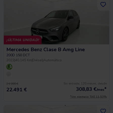
¡ÚLTIMA UNIDAD!
Mercedes Benz Clase B Amg Line
200D 150 DCT
2022
|
40.145 Km
|
Diésel
|
Automático
Sin entrada, 120 meses, desde
24.990 €
308,83
€
*
22.491 €
/mes
*Ver ejemplo TAE 11,53%