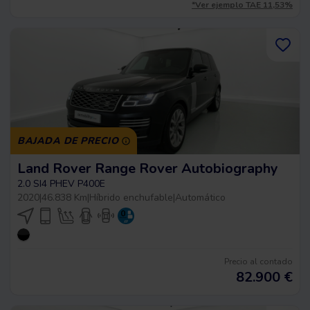
*Ver ejemplo TAE 11,53%
BAJADA DE PRECIO
Land Rover Range Rover Autobiography
2.0 SI4 PHEV P400E
2020
|
46.838 Km
|
Híbrido enchufable
|
Automático
Precio al contado
82.900
€