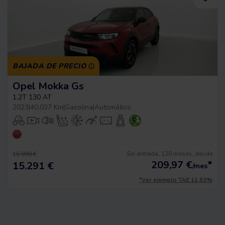
BAJADA DE PRECIO
Opel Mokka Gs
1.2T 130 AT
2023
|
40.037 Km
|
Gasolina
|
Automático
Sin entrada, 120 meses, desde
16.990 €
209,97
€
*
15.291 €
/mes
*Ver ejemplo TAE 11,53%