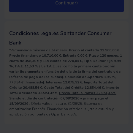
Continuar
Condiciones legales Santander Consumer
Bank
*Permanencia mínima de 24 meses.
Precio al contado 21.900,00
€.
Precio financiando 19.710,00
€.
Entrada 0,00
€.
Plazo 120
meses,
1
cuota de 358,30
€
y 119
cuotas de 270,64
€,
Tipo Deudor Fijo 9,99
%,
T.A.E. 11,53
%
(
La T.A.E., así como la primera cuota podrán
variar ligeramente en función del día de la firma del contrato y de
la fecha de pago de las cuotas).
Comisión de Apertura 3,95
%,
778,54
€
(financiada).
Intereses 12.075,92
€,
Importe Total del
Crédito 20.488,54
€,
Coste Total del Crédito 12.854,46
€,
Importe
Total Adeudado 32.564,46
€,
Precio Total a Plazos 32.564,46
€.
Siendo el día de contratación 07/08/2026
y primer pago el
15/09/2026
. Oferta válida hasta el 31/08/26. Sistema de
amortización Francés. Financiación ofrecida, sujeta a estudio y
aprobación por parte de Open Bank S.A.