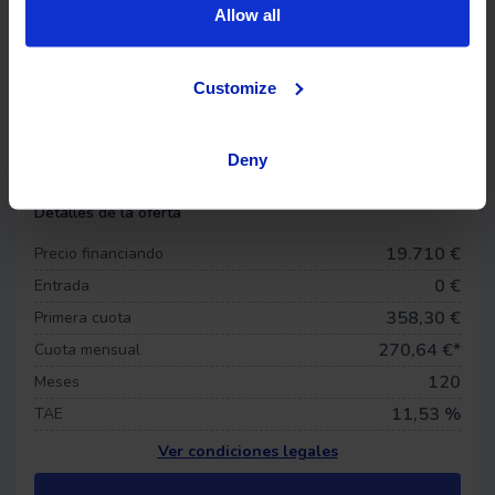
Allow all
€
Plazos (meses)
Customize
Deny
Seguro de vida
Detalles de la oferta
19.710 €
Precio financiando
0
€
Entrada
358,30 €
Primera cuota
270,64
€*
Cuota mensual
120
Meses
11,53 %
TAE
Ver condiciones legales