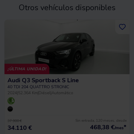
Otros vehículos disponibles
¡ÚLTIMA UNIDAD!
Audi Q3 Sportback S Line
40 TDI 204 QUATTRO STRONIC
2024
|
52.364 Km
|
Diésel
|
Automático
Sin entrada, 120 meses, desde
37.900 €
468,38
€
*
34.110 €
/mes