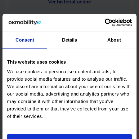
Ver historial online
Haz una compra segura y conoce al detalle el estado de tu
próximo vehículo.
Peugeot 3008
Vehículo
Consent
Details
About
revisado 100%
Este vehículo no tiene daños estructurales y
su precio es imbatible. Es una gran elección.
This website uses cookies
We use cookies to personalise content and ads, to
provide social media features and to analyse our traffic.
Financiación
We also share information about your use of our site with
OK EASYPAY
our social media, advertising and analytics partners who
may combine it with other information that you’ve
Selecciona el importe que entregarás como entrada, el
provided to them or that they’ve collected from your use
número de plazos (meses) en el que quieres realizar el
of their services.
pago y calcula tu cuota mensual.
Entrada