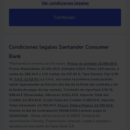
Ver condiciones legales
Continuar
Condiciones legales Santander Consumer
Bank
*Permanencia mínima de 24 meses.
Precio al contado 15.990,00
€.
Precio financiando 14.391,00
€.
Entrada 0,00
€.
Plazo 120
meses,
1
cuota de 265,34
€
y 119
cuotas de 197,61
€,
Tipo Deudor Fijo 9,99
%,
T.A.E. 11,53
%
(
La T.A.E., así como la primera cuota podrán
variar ligeramente en función del día de la firma del contrato y de
la fecha de pago de las cuotas).
Comisión de Apertura 3,95
%,
568,44
€
(financiada).
Intereses 8.821,49
€,
Importe Total del
Crédito 14.959,44
€,
Coste Total del Crédito 9.389,93
€,
Importe
Total Adeudado 23.780,93
€,
Precio Total a Plazos 23.780,93
€.
Siendo el día de contratación 06/08/2026
y primer pago el
15/09/2026
. Oferta válida hasta el 31/08/26. Sistema de
amortización Francés. Financiación ofrecida, sujeta a estudio y
aprobación por parte de Open Bank S.A.