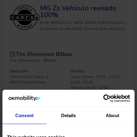
MG Zs
Vehículo revisado
100%
Este vehículo no tiene daños estructurales y
su precio es imbatible. Es una gran elección.
The Showroom Bilbao
The Showroom - Bilbao
Dirección
Horario
Calle Gabriel Celaya, 2,
Lunes-Viernes: 09:30 - 13:30 /
48910 Sestao
Bizkaia
16:00 - 20:00
Sábado: 10:00 - 13:00
Solicitar cita previa
Consent
Details
About
This website uses cookies