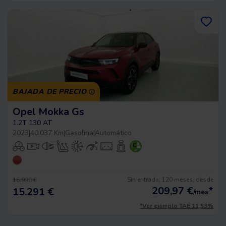
BAJADA DE PRECIO
Opel Mokka Gs
1.2T 130 AT
2023
|
40.037 Km
|
Gasolina
|
Automático
Sin entrada, 120 meses, desde
16.990 €
209,97
€
*
15.291 €
/mes
*Ver ejemplo TAE 11,53%