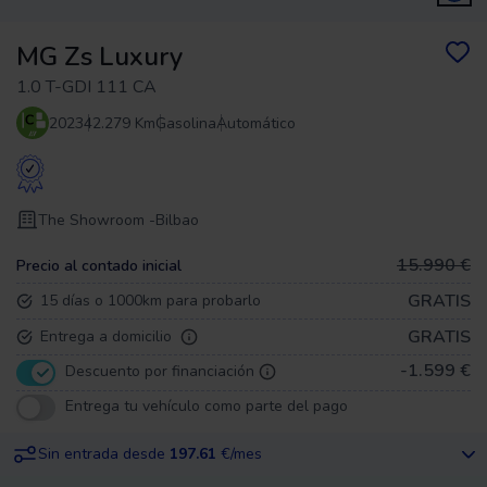
MG Zs Luxury
1.0 T-GDI 111 CA
2023
42.279 Km
Gasolina
Automático
The Showroom -
Bilbao
15.990 €
Precio al contado inicial
GRATIS
15 días o 1000km para probarlo
GRATIS
Entrega a domicilio
-1.599 €
Descuento por financiación
Entrega tu vehículo como parte del pago
Sin entrada desde
197.61
€/mes