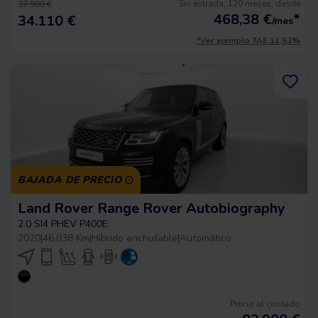
Sin entrada, 120 meses, desde
37.900 €
468,38
€
*
34.110 €
/mes
*Ver ejemplo TAE 11,53%
BAJADA DE PRECIO
Land Rover Range Rover Autobiography
2.0 SI4 PHEV P400E
2020
|
46.838 Km
|
Híbrido enchufable
|
Automático
Precio al contado